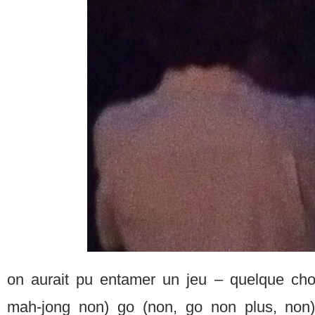
on aurait pu entamer un jeu – quelque cho
mah-jong non) go (non, go non plus, non