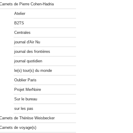
Carnets de Pierre Cohen-Hadria
Atelier
B2TS
Centrales
journal d'Air Nu
journal des frontières
journal quotidien
le(s) tour(s) du monde
Oublier Paris
Projet MerNoire
Sur le bureau
sur les pas
Carnets de Thérèse Weisbecker
Carnets de voyage(s)