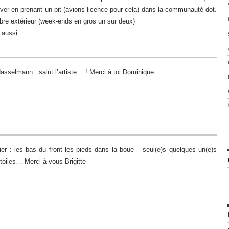
uver en prenant un pit (avions licence pour cela) dans la communauté dot.
bre extérieur (week-ends en gros un sur deux)
i aussi
selmann : salut l’artiste… ! Merci à toi Dominique
rier : les bas du front les pieds dans la boue – seul(e)s quelques un(e)s
étoiles… Merci à vous Brigitte