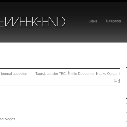
LIENS
À PROPOS
/
journal quotidien
Tag(s):
cerisier TEC
,
Èmilie Dequenne
,
Naoko Ogigami
4
s sauvages