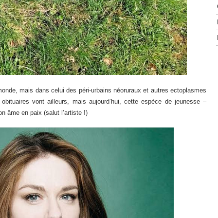
u monde, mais dans celui des péri-urbains néoruraux et autres ectoplasmes
obituaires vont ailleurs, mais aujourd’hui, cette espèce de jeunesse –
 âme en paix (salut l’artiste !)