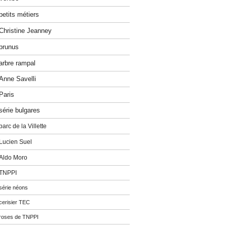
petits métiers
Christine Jeanney
prunus
arbre rampal
Anne Savelli
Paris
série bulgares
parc de la Villette
Lucien Suel
Aldo Moro
TNPPI
série néons
cerisier TEC
roses de TNPPI