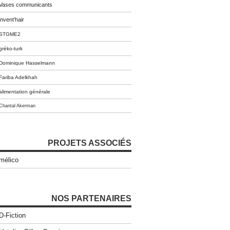
Vases communicants
invent'hair
STGME2
gréko-turk
Dominique Hasselmann
Fariba Adelkhah
alimentation générale
Chantal Akerman
PROJETS ASSOCIÉS
mélico
NOS PARTENAIRES
D-Fiction