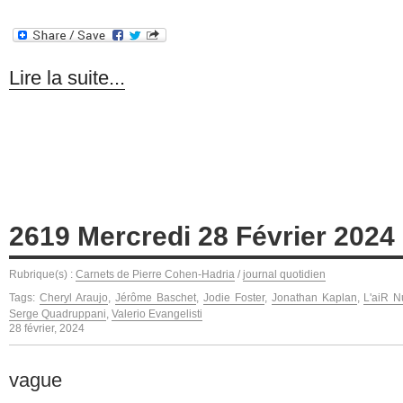
Lire la suite...
2619 Mercredi 28 Février 2024
Rubrique(s) :
Carnets de Pierre Cohen-Hadria
/
journal quotidien
Tags:
Cheryl Araujo
,
Jérôme Baschet
,
Jodie Foster
,
Jonathan Kaplan
,
L'aiR N
Serge Quadruppani
,
Valerio Evangelisti
28 février, 2024
vague