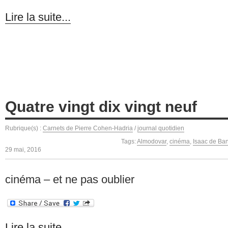
Lire la suite...
Quatre vingt dix vingt neuf
Rubrique(s) :
Carnets de Pierre Cohen-Hadria
/
journal quotidien
Tags:
Almodovar
,
cinéma
,
Isaac de Ba
29 mai, 2016
cinéma – et ne pas oublier
Lire la suite...