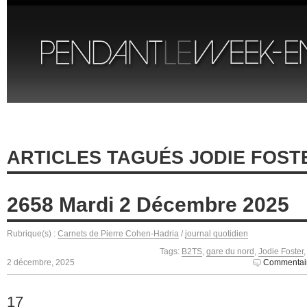
ARTICLES TAGUÉS JODIE FOST
2658 Mardi 2 Décembre 2025
Rubrique(s) :
Carnets de Pierre Cohen-Hadria
/
journal quotidien
Tags:
B2TS
,
gare du nord
,
Jodie Foster
2 décembre, 2025
Commentair
17