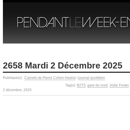
2658 Mardi 2 Décembre 2025
Rubrique(s) :
Carnets de Pierre Cohen-Hadria
/
journal quotidien
Tag(s):
B2TS
,
gare du nord
,
Jodie Foster
2 décembre, 2025