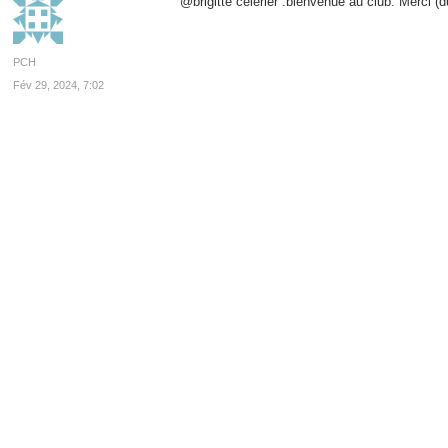
@brigitte celerier :bienvenue au club. Merci (
PCH
Fév 29, 2024, 7:02