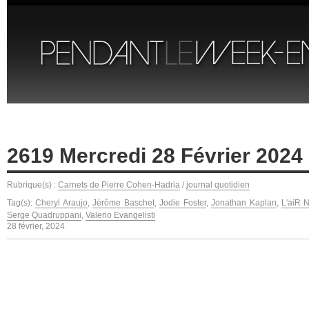
2619 Mercredi 28 Février 2024
Rubrique(s) :
Carnets de Pierre Cohen-Hadria
/
journal quotidien
Tag(s):
Cheryl Araujo
,
Jérôme Baschet
,
Jodie Foster
,
Jonathan Kaplan
,
L'aiR 
Serge Quadruppani
,
Valerio Evangelisti
28 février, 2024