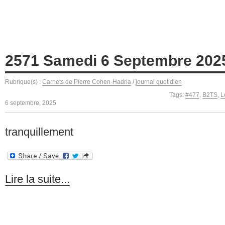
2571 Samedi 6 Septembre 202
Rubrique(s) :
Carnets de Pierre Cohen-Hadria
/
journal quotidien
Tags:
#477
,
B2TS
,
L
6 septembre, 2025
tranquillement
Lire la suite...