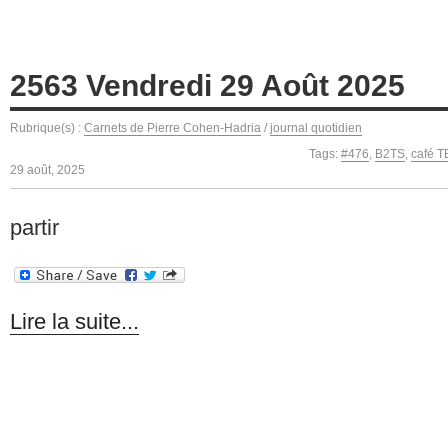
2563 Vendredi 29 Août 2025
Rubrique(s) :
Carnets de Pierre Cohen-Hadria
/
journal quotidien
Tags:
#476
,
B2TS
,
café 
29 août, 2025
partir
Lire la suite...