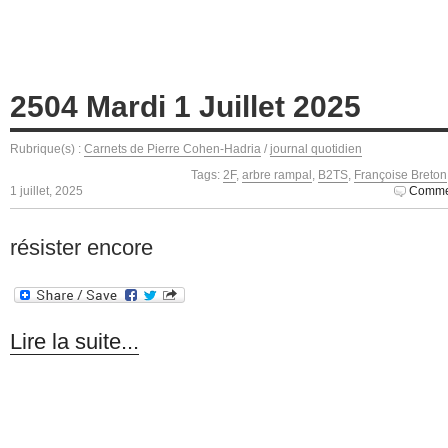
2504 Mardi 1 Juillet 2025
Rubrique(s) :
Carnets de Pierre Cohen-Hadria
/
journal quotidien
Tags:
2F
,
arbre rampal
,
B2TS
,
Françoise Breton
1 juillet, 2025
Commen
résister encore
Lire la suite...