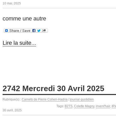
10 mai, 2025
comme une autre
Lire la suite...
2742 Mercredi 30 Avril 2025
Rubrique(s) :
Carnets de Pierre Cohen-Hadria
/
journal quotidien
Tags:
B2TS
,
Colette Magny
,
invent'hair
,
IR
30 avril, 2025