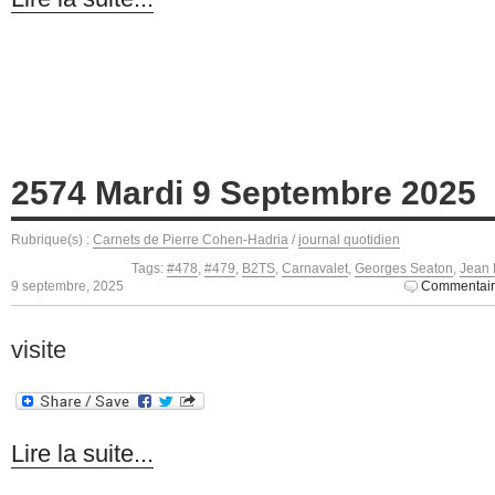
2574 Mardi 9 Septembre 2025
Rubrique(s) :
Carnets de Pierre Cohen-Hadria
/
journal quotidien
Tags:
#478
,
#479
,
B2TS
,
Carnavalet
,
Georges Seaton
,
Jean 
9 septembre, 2025
Commentair
visite
Lire la suite...