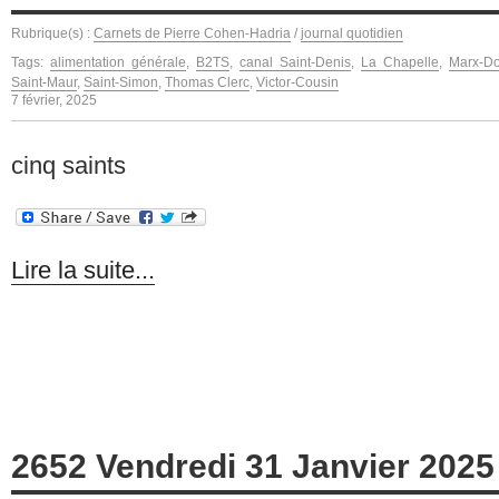
Rubrique(s) :
Carnets de Pierre Cohen-Hadria
/
journal quotidien
Tags:
alimentation générale
,
B2TS
,
canal Saint-Denis
,
La Chapelle
,
Marx-D
Saint-Maur
,
Saint-Simon
,
Thomas Clerc
,
Victor-Cousin
7 février, 2025
cinq saints
Lire la suite...
2652 Vendredi 31 Janvier 2025