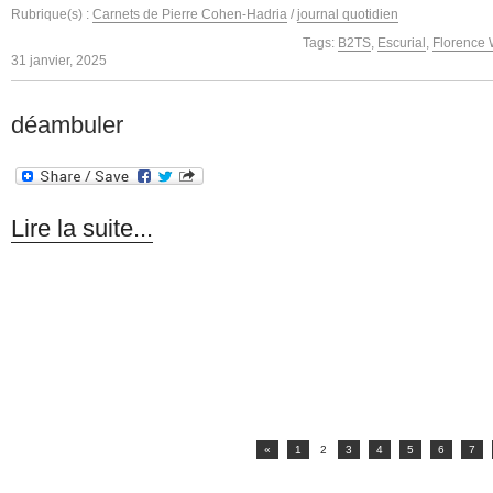
Rubrique(s) :
Carnets de Pierre Cohen-Hadria
/
journal quotidien
Tags:
B2TS
,
Escurial
,
Florence
31 janvier, 2025
déambuler
Lire la suite...
«
1
2
3
4
5
6
7