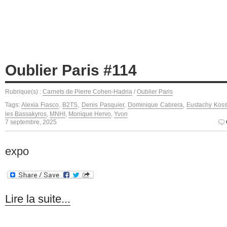
Oublier Paris #114
Rubrique(s) :
Carnets de Pierre Cohen-Hadria
/
Oublier Paris
Tags:
Alexia Fiasco
,
B2TS
,
Denis Pasquier
,
Dominique Cabrera
,
Eustachy Kos
les Bassakyros
,
MNHI
,
Monique Hervo
,
Yvon
7 septembre, 2025
expo
Lire la suite...