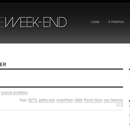
LIENS
À PROPOS
NER
/
journal quotidien
Tags:
B2TS
,
gréko-turk
,
invent'hair
,
O&M
,
P̈ierre Nora
,
rue Ordener
2