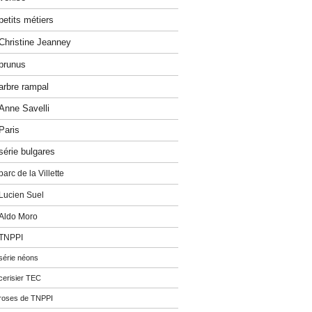
petits métiers
Christine Jeanney
prunus
arbre rampal
Anne Savelli
Paris
série bulgares
parc de la Villette
Lucien Suel
Aldo Moro
TNPPI
série néons
cerisier TEC
roses de TNPPI