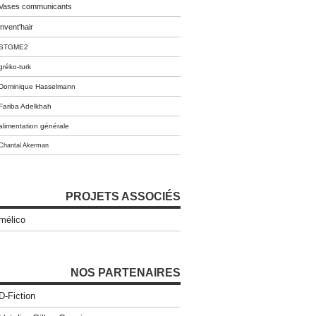
Vases communicants
invent'hair
STGME2
gréko-turk
Dominique Hasselmann
Fariba Adelkhah
alimentation générale
Chantal Akerman
PROJETS ASSOCIÉS
mélico
NOS PARTENAIRES
D-Fiction