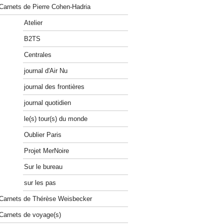
Carnets de Pierre Cohen-Hadria
Atelier
B2TS
Centrales
journal d'Air Nu
journal des frontières
journal quotidien
le(s) tour(s) du monde
Oublier Paris
Projet MerNoire
Sur le bureau
sur les pas
Carnets de Thérèse Weisbecker
Carnets de voyage(s)