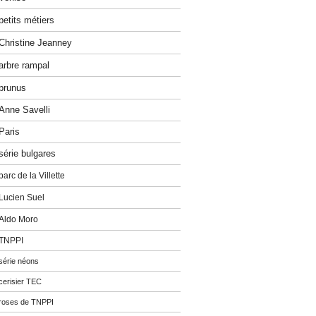
petits métiers
Christine Jeanney
arbre rampal
prunus
Anne Savelli
Paris
série bulgares
parc de la Villette
Lucien Suel
Aldo Moro
TNPPI
série néons
cerisier TEC
roses de TNPPI