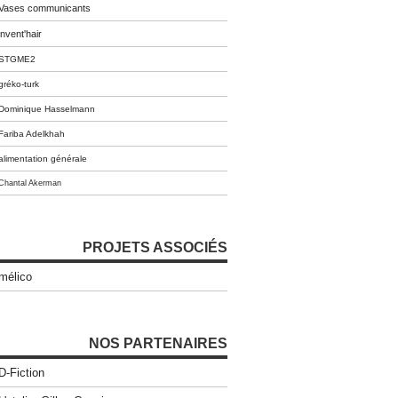
Vases communicants
invent'hair
STGME2
gréko-turk
Dominique Hasselmann
Fariba Adelkhah
alimentation générale
Chantal Akerman
PROJETS ASSOCIÉS
mélico
NOS PARTENAIRES
D-Fiction