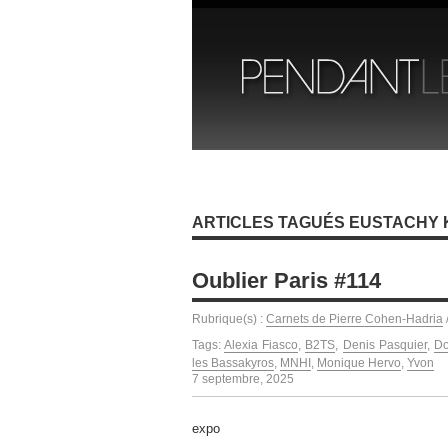
ARTICLES TAGUÉS EUSTACHY
Oublier Paris #114
Rubrique(s) :
Carnets de Pierre Cohen-Hadria
Tags:
Alexia Fiasco
,
B2TS
,
Denis Pasquier
,
Do
les Bassakyros
,
MNHI
,
Monique Hervo
,
Yvon
7 septembre, 2025
expo