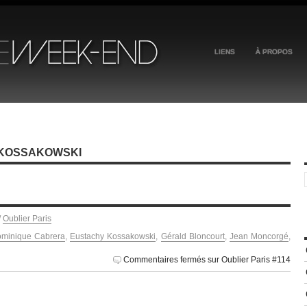
LIENS
À PROPOS
 KOSSAKOWSKI
/
Oublier Paris
minique Cabrera
,
Eustachy Kossakowski
,
Gérald Bloncourt
,
Jean Moncorgé
,
Commentaires fermés
sur Oublier Paris #114