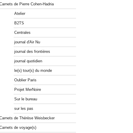
Carnets de Pierre Cohen-Hadria
Atelier
B2TS
Centrales
journal d'Air Nu
journal des frontières
journal quotidien
le(s) tour(s) du monde
Oublier Paris
Projet MerNoire
Sur le bureau
sur les pas
Carnets de Thérèse Weisbecker
Carnets de voyage(s)