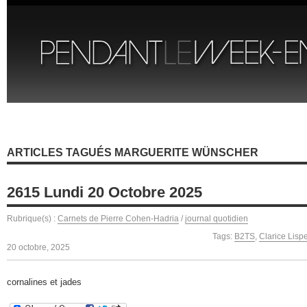
ARTICLES TAGUÉS MARGUERITE WÜNSCHER
2615 Lundi 20 Octobre 2025
Rubrique(s) :
Carnets de Pierre Cohen-Hadria
/
journal quotidien
Tags:
B2TS
,
Clarice Lispe
20 octobre, 2025
cornalines et jades