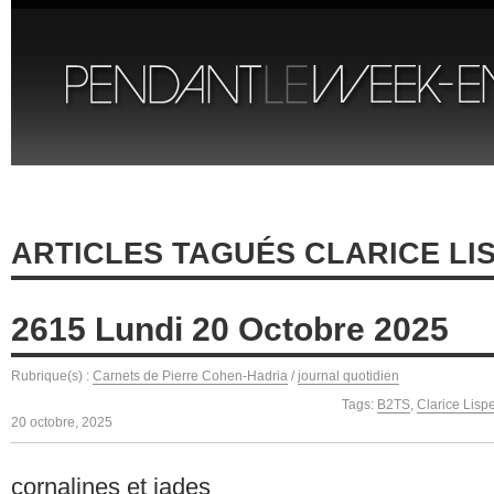
ARTICLES TAGUÉS CLARICE LI
2615 Lundi 20 Octobre 2025
Rubrique(s) :
Carnets de Pierre Cohen-Hadria
/
journal quotidien
Tags:
B2TS
,
Clarice Lispe
20 octobre, 2025
cornalines et jades