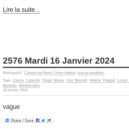
Lire la suite...
2576 Mardi 16 Janvier 2024
Rubrique(s) :
Carnets de Pierre Cohen-Hadria
/
journal quotidien
Tags:
Clarice Lispector
,
Daigo Matsui
,
Guy Bennett
,
Helène Frappat
,
Lucien
Ikematsu
,
WimWenders
16 janvier, 2024
vague