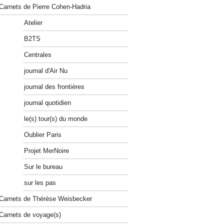
Carnets de Pierre Cohen-Hadria
Atelier
B2TS
Centrales
journal d'Air Nu
journal des frontières
journal quotidien
le(s) tour(s) du monde
Oublier Paris
Projet MerNoire
Sur le bureau
sur les pas
Carnets de Thérèse Weisbecker
Carnets de voyage(s)