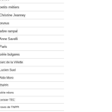
petits métiers
Christine Jeanney
prunus
arbre rampal
Anne Savelli
Paris
série bulgares
parc de la Villette
Lucien Suel
Aldo Moro
TNPPI
série néons
cerisier TEC
roses de TNPPI