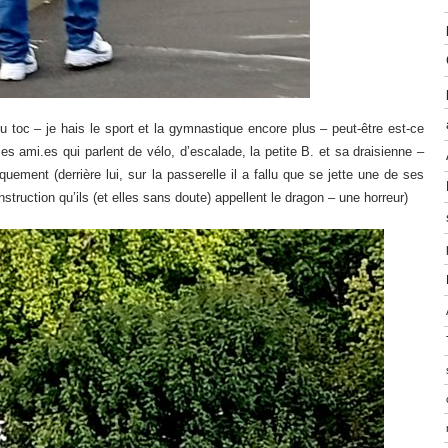
 toc – je hais le sport et la gymnastique encore plus – peut-être est-ce
s ami.es qui parlent de vélo, d’escalade, la petite B. et sa draisienne –
uement (derrière lui, sur la passerelle il a fallu que se jette une de ses
struction qu’ils (et elles sans doute) appellent le dragon – une horreur)