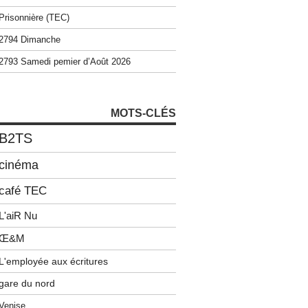
Prisonnière (TEC)
2794 Dimanche
2793 Samedi pemier d’Août 2026
MOTS-CLÉS
B2TS
cinéma
café TEC
L'aiR Nu
Œ&M
L'employée aux écritures
gare du nord
Venise