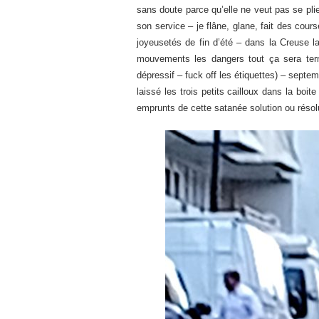
sans doute parce qu’elle ne veut pas se plie
son service – je flâne, glane, fait des cou
joyeusetés de fin d’été – dans la Creuse la 
mouvements les dangers tout ça sera termi
dépressif – fuck off les étiquettes) – septemb
laissé les trois petits cailloux dans la boi
emprunts de cette satanée solution ou résolu