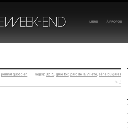
LIENS
À PROPOS
/
journal quotidien
Tag(s):
B2TS
,
grue toit
,
parc de la Villette
,
série bulgares
1