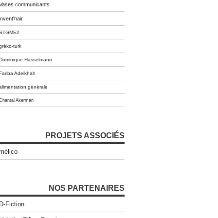
Vases communicants
invent'hair
STGME2
gréko-turk
Dominique Hasselmann
Fariba Adelkhah
alimentation générale
Chantal Akerman
PROJETS ASSOCIÉS
mélico
NOS PARTENAIRES
D-Fiction