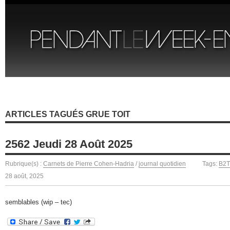
ARTICLES TAGUÉS GRUE TOIT
2562 Jeudi 28 Août 2025
Rubrique(s) :
Carnets de Pierre Cohen-Hadria
/
journal quotidien
Tags:
B2
28 août, 2025
semblables (wip – tec)