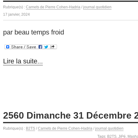
Rubrique(s) :
Carnets de Pierre Cohen-Hadria
/
journal quotidien
17 janvier, 2024
par beau temps froid
Lire la suite...
2560 Dimanche 31 Décembre 
Rubrique(s) :
B2TS
/
Carnets de Pierre Cohen-Hadria
/
journal quotidien
Tags:
B2TS
,
JiPé
,
Masha