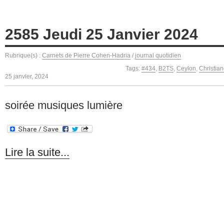
2585 Jeudi 25 Janvier 2024
Rubrique(s) :
Carnets de Pierre Cohen-Hadria
/
journal quotidien
Tags:
#434
,
B2TS
,
Ceylon
,
Christia
25 janvier, 2024
soirée musiques lumière
Lire la suite...