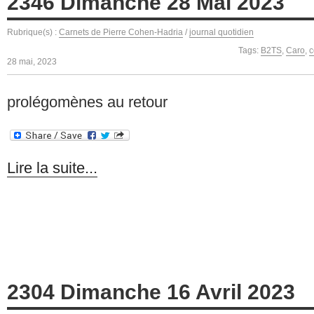
2346 Dimanche 28 Mai 2023
Rubrique(s) :
Carnets de Pierre Cohen-Hadria
/
journal quotidien
Tags:
B2TS
,
Caro
,
c
28 mai, 2023
prolégomènes au retour
Lire la suite...
2304 Dimanche 16 Avril 2023