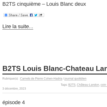
B2TS cinquième – Louis Blanc deux
Lire la suite...
B2TS Louis Blanc-Chateau La
Rubrique(s) :
Carnets de Pierre Cohen-Hadria
/
journal quotidien
Tags:
B2TS
,
Château-Landon
,
coin
3 décembre, 2023
épisode 4