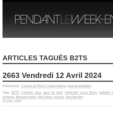
ARTICLES TAGUÉS B2TS
2663 Vendredi 12 Avril 2024
Rubrique(s) :
Carnets de Pierre Cohen-Hadria
/
journal quotidien
Tags:
B2TS
,
Caroline Diaz
,
gare du nord
,
immeuble Louis Blanc
,
Isabelle 
écritures
,
MichaelCimino
,
Miou-Miou
,
prunus
,
Yves Boisset
12 avril, 2024