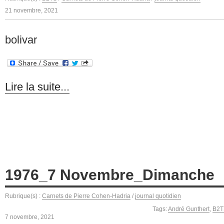
21 novembre, 2021
bolivar
Lire la suite...
1976_7 Novembre_Dimanche
Rubrique(s) :
Carnets de Pierre Cohen-Hadria
/
journal quotidien
Tags:
André Gunthert
,
B2T
7 novembre, 2021