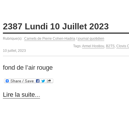
2387 Lundi 10 Juillet 2023
Rubrique(s) :
Carnets de Pierre Cohen-Hadria
/
journal quotidien
Tags:
Armel Hostiou
,
B2TS
,
Clovis C
10 juillet, 2023
fond de l’air rouge
Lire la suite...