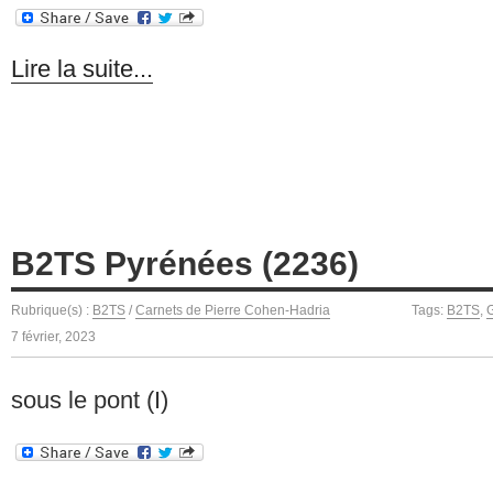
Lire la suite...
B2TS Pyrénées (2236)
Rubrique(s) :
B2TS
/
Carnets de Pierre Cohen-Hadria
Tags:
B2TS
,
G
7 février, 2023
sous le pont (I)