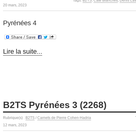
Tags:
B2TS
,
Cate Blanchett
,
Denis Lav
20 mars, 2023
Pyrénées 4
Lire la suite...
B2TS Pyrénées 3 (2268)
Rubrique(s) :
B2TS
/
Carnets de Pierre Cohen-Hadria
12 mars, 2023