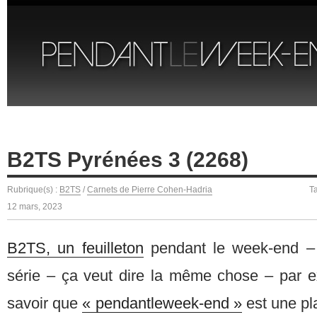
B2TS Pyrénées 3 (2268)
Rubrique(s) :
B2TS
/
Carnets de Pierre Cohen-Hadria
T
12 mars, 2023
B2TS, un feuilleton
pendant le week-end – s
série – ça veut dire la même chose – par e
savoir que
« pendantleweek-end »
est une pl