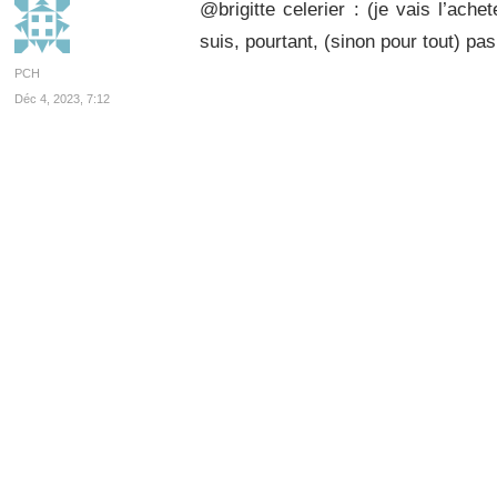
@brigitte celerier : (je vais l’ache
suis, pourtant, (sinon pour tout) p
PCH
Déc 4, 2023, 7:12