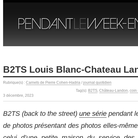
B2TS Louis Blanc-Chateau La
Rubrique(s) :
Carnets de Pierre Cohen-Hadria
/
journal quotidien
Tag(s):
B2TS
,
Château-Landon
,
coin
3 décembre, 2023
B2TS (back to the street)
une série
pendant l
de photos présentant des photos elles-mêmes
celui d’une petite maison du service des 