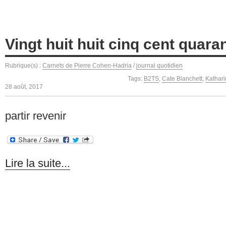
Vingt huit huit cinq cent quara
Rubrique(s) :
Carnets de Pierre Cohen-Hadria
/
journal quotidien
Tags:
B2TS
,
Cate Blanchett
,
Kathar
28 août, 2017
partir revenir
Lire la suite...