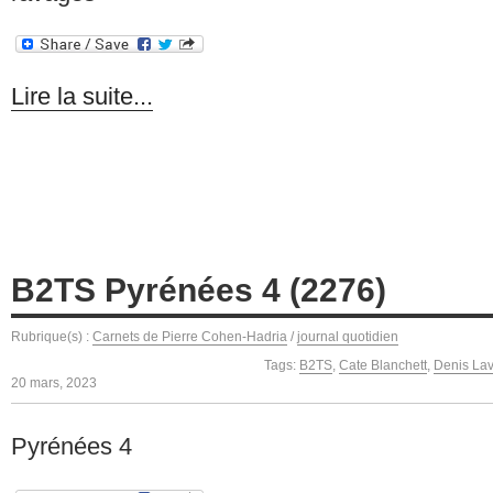
Lire la suite...
B2TS Pyrénées 4 (2276)
Rubrique(s) :
Carnets de Pierre Cohen-Hadria
/
journal quotidien
Tags:
B2TS
,
Cate Blanchett
,
Denis Lav
20 mars, 2023
Pyrénées 4