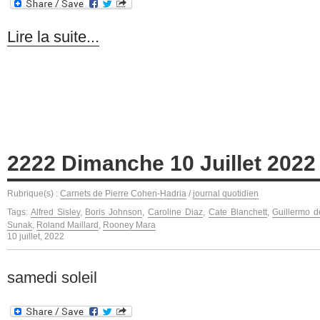
Lire la suite...
2222 Dimanche 10 Juillet 2022
Rubrique(s) :
Carnets de Pierre Cohen-Hadria
/
journal quotidien
Tags:
Alfred Sisley
,
Boris Johnson
,
Caroline Diaz
,
Cate Blanchett
,
Guillermo d
Sunak
,
Roland Maillard
,
Rooney Mara
10 juillet, 2022
samedi soleil