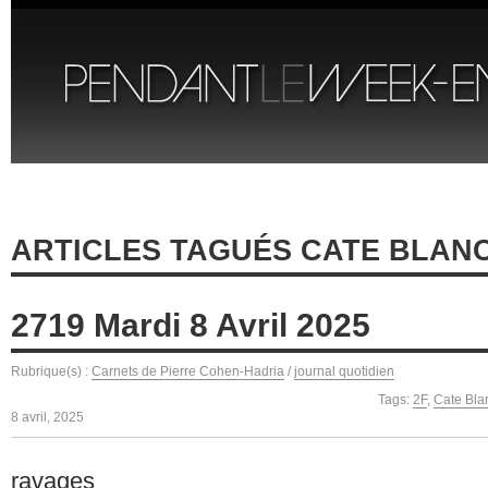
ARTICLES TAGUÉS CATE BLAN
2719 Mardi 8 Avril 2025
Rubrique(s) :
Carnets de Pierre Cohen-Hadria
/
journal quotidien
Tags:
2F
,
Cate Bla
8 avril, 2025
ravages