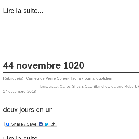
Lire la suite...
44 novembre 1020
Rubrique(s) :
Carnets de Pierre Cohen-Hadria
/
journal quotidien
Tags:
apap
,
Carlos Ghosn
,
Cate Blanchett
,
garage Robert
,
14 décembre, 2018
deux jours en un
Lire la suite...