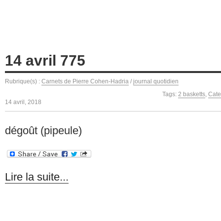
14 avril 775
Rubrique(s) :
Carnets de Pierre Cohen-Hadria
/
journal quotidien
Tags:
2 basketts
,
Cate
14 avril, 2018
dégoût (pipeule)
Lire la suite...