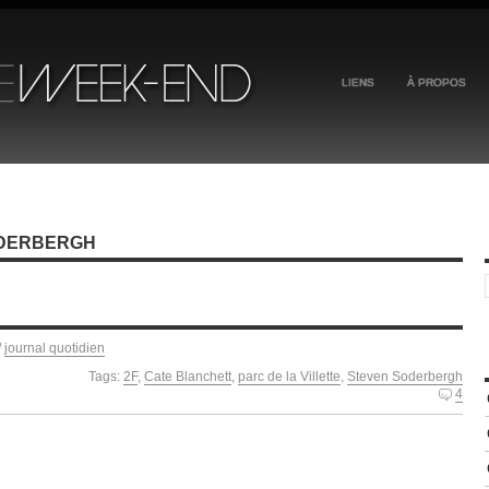
LIENS
À PROPOS
ODERBERGH
/
journal quotidien
Tags:
2F
,
Cate Blanchett
,
parc de la Villette
,
Steven Soderbergh
4