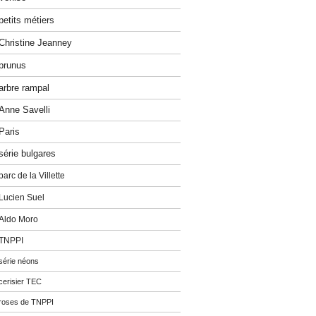
petits métiers
Christine Jeanney
prunus
arbre rampal
Anne Savelli
Paris
série bulgares
parc de la Villette
Lucien Suel
Aldo Moro
TNPPI
série néons
cerisier TEC
roses de TNPPI