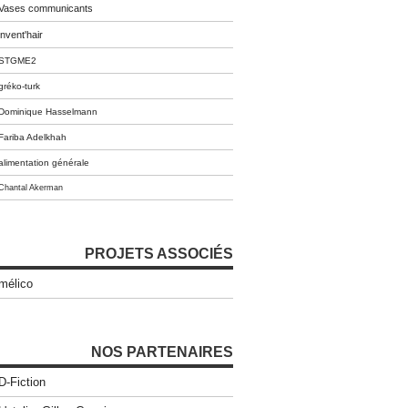
Vases communicants
invent'hair
STGME2
gréko-turk
Dominique Hasselmann
Fariba Adelkhah
alimentation générale
Chantal Akerman
PROJETS ASSOCIÉS
mélico
NOS PARTENAIRES
D-Fiction