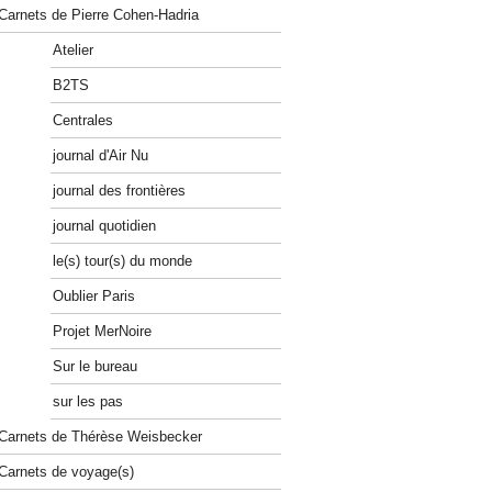
Carnets de Pierre Cohen-Hadria
Atelier
B2TS
Centrales
journal d'Air Nu
journal des frontières
journal quotidien
le(s) tour(s) du monde
Oublier Paris
Projet MerNoire
Sur le bureau
sur les pas
Carnets de Thérèse Weisbecker
Carnets de voyage(s)