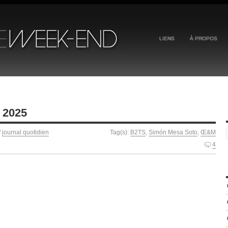
LIENS
À PROPOS
 2025
/
journal quotidien
Tag(s):
B2TS
,
Simón Mesa Soto
,
Œ&M
4