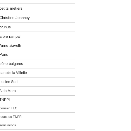
petits métiers
Christine Jeanney
prunus
arbre rampal
Anne Savelli
Paris
série bulgares
parc de la Villette
Lucien Suel
Aldo Moro
TNPPI
cerisier TEC
roses de TNPPI
série néons