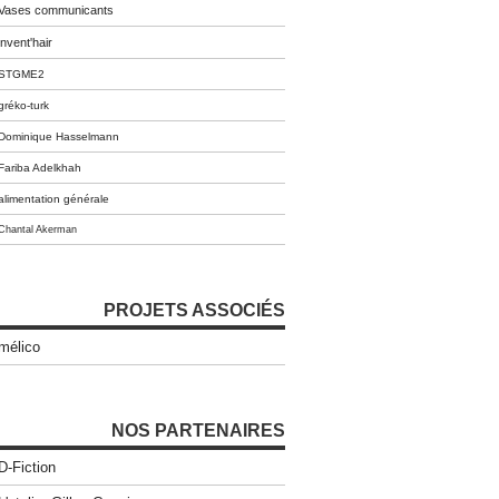
Vases communicants
invent'hair
STGME2
gréko-turk
Dominique Hasselmann
Fariba Adelkhah
alimentation générale
Chantal Akerman
PROJETS ASSOCIÉS
mélico
NOS PARTENAIRES
D-Fiction