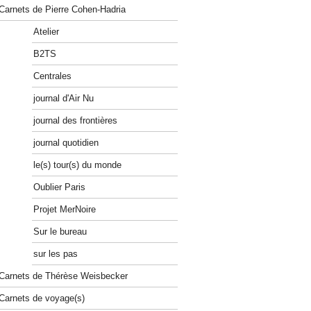
Carnets de Pierre Cohen-Hadria
Atelier
B2TS
Centrales
journal d'Air Nu
journal des frontières
journal quotidien
le(s) tour(s) du monde
Oublier Paris
Projet MerNoire
Sur le bureau
sur les pas
Carnets de Thérèse Weisbecker
Carnets de voyage(s)