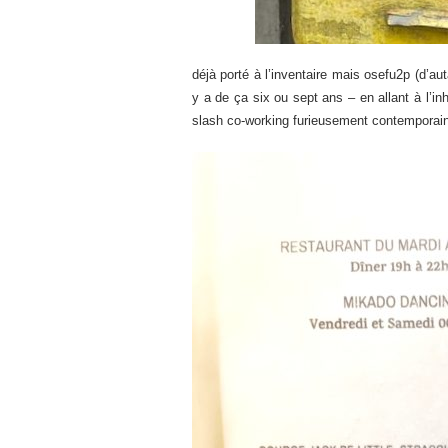
déjà porté à l’inventaire mais osefu2p (d’auta
y a de ça six ou sept ans – en allant à l’i
slash co-working furieusement contemporains