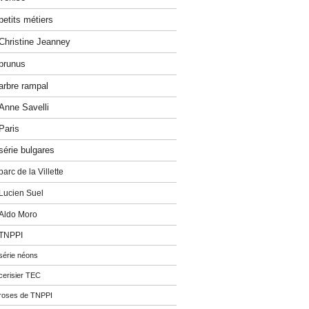
petits métiers
Christine Jeanney
prunus
arbre rampal
Anne Savelli
Paris
série bulgares
parc de la Villette
Lucien Suel
Aldo Moro
TNPPI
série néons
cerisier TEC
roses de TNPPI