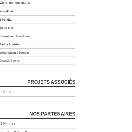
Vases communicants
invent'hair
STGME2
gréko-turk
Dominique Hasselmann
Fariba Adelkhah
alimentation générale
Chantal Akerman
PROJETS ASSOCIÉS
mélico
NOS PARTENAIRES
D-Fiction