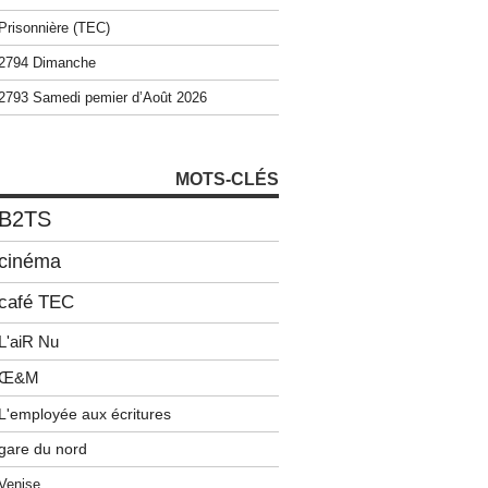
Prisonnière (TEC)
2794 Dimanche
2793 Samedi pemier d’Août 2026
MOTS-CLÉS
B2TS
cinéma
café TEC
L'aiR Nu
Œ&M
L'employée aux écritures
gare du nord
Venise