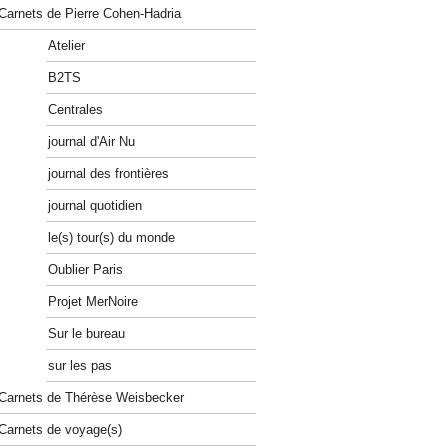
Carnets de Pierre Cohen-Hadria
Atelier
B2TS
Centrales
journal d'Air Nu
journal des frontières
journal quotidien
le(s) tour(s) du monde
Oublier Paris
Projet MerNoire
Sur le bureau
sur les pas
Carnets de Thérèse Weisbecker
Carnets de voyage(s)