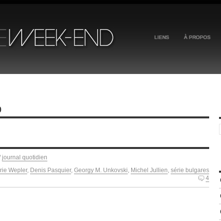
LIENS
À PROPOS
0
/
journal quotidien
rie Wepler
,
Denis Pasquier
,
Georgy M. Unkovski
,
Michel Jullien
,
série bulgares
4