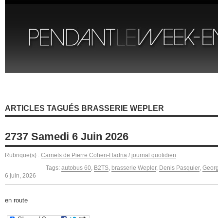
ARTICLES TAGUÉS BRASSERIE WEPLER
2737 Samedi 6 Juin 2026
Rubrique(s) :
Carnets de Pierre Cohen-Hadria
/
journal quotidien
Tags:
autobus 60
,
B2TS
,
brasserie Wepler
,
Denis Pasquier
,
Georg
6 juin, 2026
en route