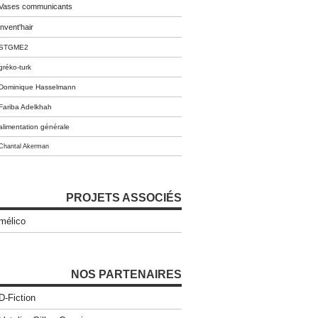
Vases communicants
invent'hair
STGME2
gréko-turk
Dominique Hasselmann
Fariba Adelkhah
alimentation générale
Chantal Akerman
PROJETS ASSOCIÉS
mélico
NOS PARTENAIRES
D-Fiction