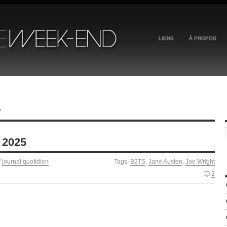
LIENS
À PROPOS
T
 2025
/
journal quotidien
Tags:
B2TS
,
Jane Austen
,
Joe Wright
2