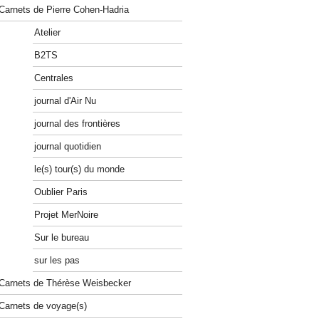
Carnets de Pierre Cohen-Hadria
Atelier
B2TS
Centrales
journal d'Air Nu
journal des frontières
journal quotidien
le(s) tour(s) du monde
Oublier Paris
Projet MerNoire
Sur le bureau
sur les pas
Carnets de Thérèse Weisbecker
Carnets de voyage(s)