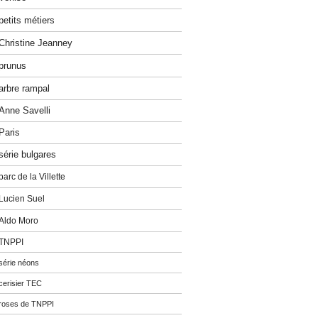
petits métiers
Christine Jeanney
prunus
arbre rampal
Anne Savelli
Paris
série bulgares
parc de la Villette
Lucien Suel
Aldo Moro
TNPPI
série néons
cerisier TEC
roses de TNPPI