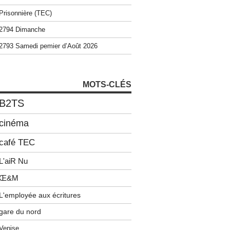
Prisonnière (TEC)
2794 Dimanche
2793 Samedi pemier d’Août 2026
MOTS-CLÉS
B2TS
cinéma
café TEC
L'aiR Nu
Œ&M
L'employée aux écritures
gare du nord
Venise