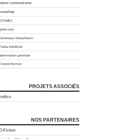
Vases communicants
invent'hair
STGME2
gréko-turk
Dominique Hasselmann
Fariba Adelkhah
alimentation générale
Chantal Akerman
PROJETS ASSOCIÉS
mélico
NOS PARTENAIRES
D-Fiction