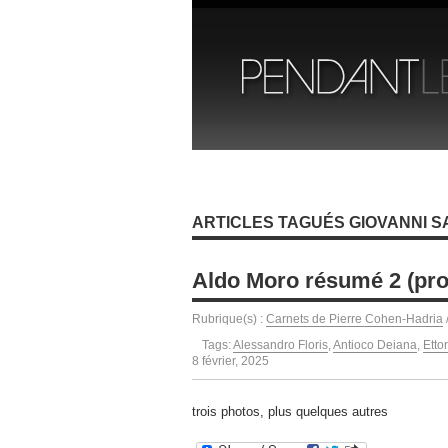
ARTICLES TAGUÉS GIOVANNI 
Aldo Moro résumé 2 (pr
Rubrique(s) :
Carnets de Pierre Cohen-Hadria
Tags:
Alessandro Floris
,
Antioco Deiana
,
Etto
8 février, 2025
trois photos, plus quelques autres