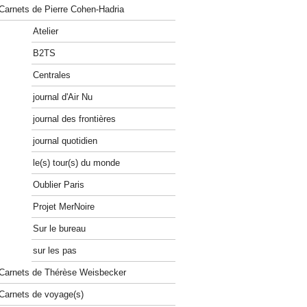
Carnets de Pierre Cohen-Hadria
Atelier
B2TS
Centrales
journal d'Air Nu
journal des frontières
journal quotidien
le(s) tour(s) du monde
Oublier Paris
Projet MerNoire
Sur le bureau
sur les pas
Carnets de Thérèse Weisbecker
Carnets de voyage(s)