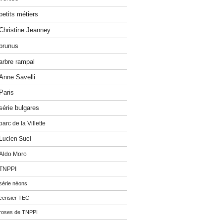
petits métiers
Christine Jeanney
prunus
arbre rampal
Anne Savelli
Paris
série bulgares
parc de la Villette
Lucien Suel
Aldo Moro
TNPPI
série néons
cerisier TEC
roses de TNPPI