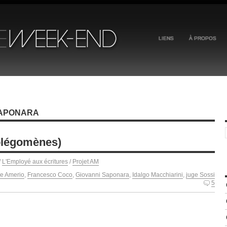
LIENS
À PROPOS
SAPONARA
olégomènes)
/
L'Employé aux écritures
/
Projet AM
re Amerio
,
Francesco Coco
,
Giovanni Saponara
,
Idalgo Macchiarini
,
juge Sossi
5