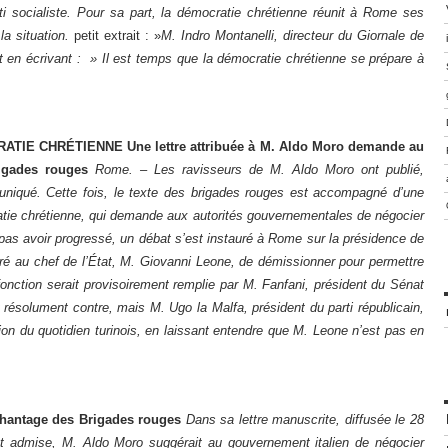
i socialiste. Pour sa part, la démocratie chrétienne réunit à Rome ses
la situation.
petit extrait : »
M. Indro Montanelli, directeur du Giornale de
at en écrivant : » Il est temps que la démocratie chrétienne se prépare à
IE CHRÉTIENNE Une lettre attribuée à M. Aldo Moro demande au
igades rouges
Rome. – Les ravisseurs de M. Aldo Moro ont publié,
niqué. Cette fois, le texte des brigades rouges est accompagné d’une
ratie chrétienne, qui demande aux autorités gouvernementales de négocier
 pas avoir progressé, un débat s’est instauré à Rome sur la présidence de
é au chef de l’État, M. Giovanni Leone, de démissionner pour permettre
 fonction serait provisoirement remplie par M. Fanfani, président du Sénat
résolument contre, mais M. Ugo la Malfa, président du parti républicain,
ion du quotidien turinois, en laissant entendre que M. Leone n’est pas en
 chantage des Brigades rouges
Dans sa lettre manuscrite, diffusée le 28
nt admise, M. Aldo Moro suggérait au gouvernement italien de négocier