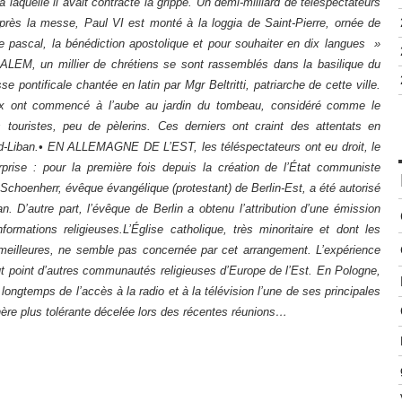
 laquelle il avait contracté la grippe. Un demi-milliard de téléspectateurs
près la messe, Paul VI est monté à la loggia de Saint-Pierre, ornée de
 pascal, la bénédiction apostolique et pour souhaiter en dix langues »
LEM, un millier de chrétiens se sont rassemblés dans la basilique du
 pontificale chantée en latin par Mgr Beltritti, patriarche de cette ville.
ieux ont commencé à l’aube au jardin du tombeau, considéré comme le
s touristes, peu de pèlerins. Ces derniers ont craint des attentats en
 Sud-Liban.• EN ALLEMAGNE DE L’EST, les téléspectateurs ont eu droit, le
rprise : pour la première fois depuis la création de l’État communiste
Schoenherr, évêque évangélique (protestant) de Berlin-Est, a été autorisé
n. D’autre part, l’évêque de Berlin a obtenu l’attribution d’une émission
formations religieuses.L’Église catholique, très minoritaire et dont les
 meilleures, ne semble pas concernée par cet arrangement. L’expérience
ut point d’autres communautés religieuses d’Europe de l’Est. En Pologne,
longtemps de l’accès à la radio et à la télévision l’une de ses principales
ère plus tolérante décelée lors des récentes réunions…