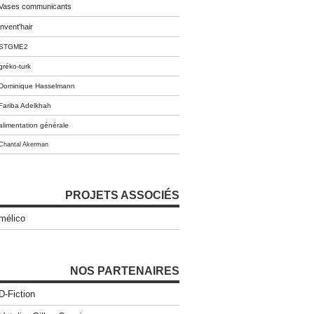
Vases communicants
invent'hair
STGME2
gréko-turk
Dominique Hasselmann
Fariba Adelkhah
alimentation générale
Chantal Akerman
PROJETS ASSOCIÉS
mélico
NOS PARTENAIRES
D-Fiction