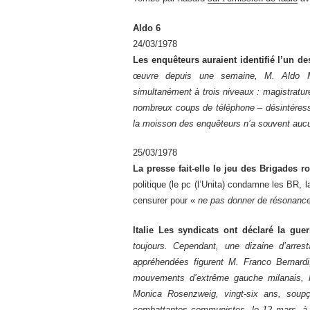
Aldo 6
24/03/1978
Les enquêteurs auraient identifié l’un d
œuvre depuis une semaine, M. Aldo Mor
simultanément à trois niveaux : magistrature
nombreux coups de téléphone – désintéressé
la moisson des enquêteurs n’a souvent aucun
25/03/1978
La presse fait-elle le jeu des Brigades r
politique (le pc (l’Unita) condamne les BR, 
censurer pour «
ne pas donner de résonance 
Italie Les syndicats ont déclaré la gue
toujours. Cependant, une dizaine d’arres
appréhendées figurent M. Franco Bernardi
mouvements d’extrême gauche milanais, 
Monica Rosenzweig, vingt-six ans, soupç
combattantes communistes, le 12 mars, à 