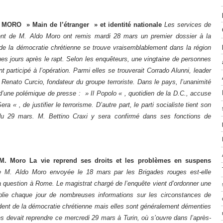
RO » Main de l’étranger » et identité nationale
Les services de
ment de M. Aldo Moro ont remis mardi 28 mars un premier dossier à la
t de la démocratie chrétienne se trouve vraisemblablement dans la région
ues jours après le rapt. Selon les enquêteurs, une vingtaine de personnes
 participé à l’opération. Parmi elles se trouverait Corrado Alunni, leader
 Renato Curcio, fondateur du groupe terroriste. Dans le pays, l’unanimité
 d’une polémique de presse : » Il Popolo « , quotidien de la D.C., accuse
ra « , de justifier le terrorisme. D’autre part, le parti socialiste tient son
du 29 mars. M. Bettino Craxi y sera confirmé dans ses fonctions de
M. Moro La vie reprend ses droits et les problèmes en suspens
 M. Aldo Moro envoyée le 18 mars par les Brigades rouges est-elle
question à Rome. Le magistrat chargé de l’enquête vient d’ordonner une
ublie chaque jour de nombreuses informations sur les circonstances de
sident de la démocratie chrétienne mais elles sont généralement démenties
s devait reprendre ce mercredi 29 mars à Turin, où s’ouvre dans l’après-