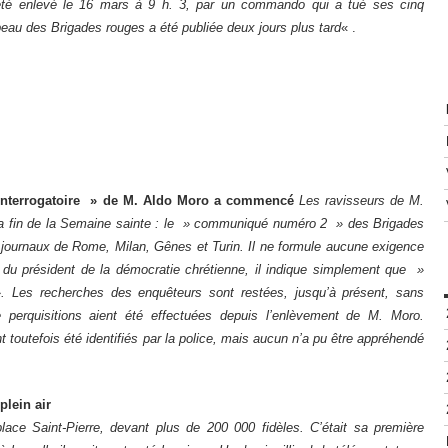
 été enlevé le 16 mars à 9 h. 3, par un commando qui a tué ses cinq
au des Brigades rouges a été publiée deux jours plus tard
« .
’interrogatoire » de M. Aldo Moro a commencé
Les ravisseurs de M.
a fin de la Semaine sainte : le » communiqué numéro 2 » des Brigades
journaux de Rome, Milan, Gênes et Turin. Il ne formule aucune exigence
t du président de la démocratie chrétienne, il indique simplement que »
 ». Les recherches des enquêteurs sont restées, jusqu’à présent, sans
e perquisitions aient été effectuées depuis l’enlèvement de M. Moro.
 toutefois été identifiés par la police, mais aucun n’a pu être appréhendé
plein air
ce Saint-Pierre, devant plus de 200 000 fidèles. C’était sa première