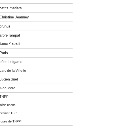
petits métiers
Christine Jeanney
prunus
arbre rampal
Anne Savelli
Paris
série bulgares
parc de la Villette
Lucien Suel
Aldo Moro
TNPPI
série néons
cerisier TEC
roses de TNPPI