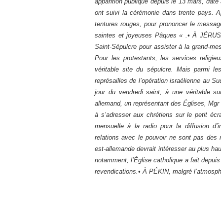
apparition publique depuis le 13 mars, date à
ont suivi la cérémonie dans trente pays. A
tentures rouges, pour prononcer le message
saintes et joyeuses Pâques « .• À JÉRUSA
Saint-Sépulcre pour assister à la grand-messe
Pour les protestants, les services relig
véritable site du sépulcre. Mais parmi le
représailles de l’opération israélienne au
jour du vendredi saint, à une véritable su
allemand, un représentant des Églises, Mgr 
à s’adresser aux chrétiens sur le petit écra
mensuelle à la radio pour la diffusion d’in
relations avec le pouvoir ne sont pas des
est-allemande devrait intéresser au plus ha
notamment, l’Église catholique a fait depuis 
revendications.• À PÉKIN, malgré l’atmosph