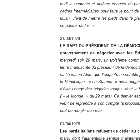
midi le quarante et unième congrès du part
cadres intermédiaires pour faire le point de 
Milan, vient de mettre les pieds dans le pl
se passer de lui.
»
31/03/1978
LE RAPT DU PRÉSIDENT DE LA DÉMOCRAT
gouvernement de négocier avec les Br
mercredi soir 29 mars, un troisième commu
lettre manuscrite du président de la démoc
sa libération.Alors que l’enquête ne semble
la République. » La Stampa » avait suggér
d’élire l’otage des brigades rouges, dont la
( » le Monde » du 29 mars). Ce dernier est 
vient de reprendre à son compte la proposit
état de remplir son rôle.
01/04/1978
Les partis italiens refusent de céder au
mars, dont l’authenticité semble maintena