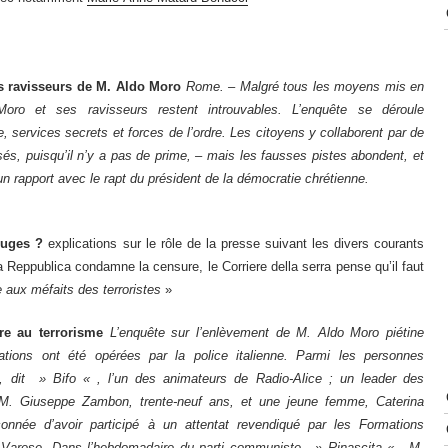
es ravisseurs de M. Aldo Moro
Rome. – Malgré tous les moyens mis en
o et ses ravisseurs restent introuvables. L’enquête se déroule
, services secrets et forces de l’ordre. Les citoyens y collaborent par de
s, puisqu’il n’y a pas de prime, – mais les fausses pistes abondent, et
 rapport avec le rapt du président de la démocratie chrétienne.
ouges ?
explications sur le rôle de la presse suivant les divers courants
la Reppublica condamne la censure, le Corriere della serra pense qu’il faut
aux méfaits des terroristes
»
rre au terrorisme
L’enquête sur l’enlèvement de M. Aldo Moro piétine
tations ont été opérées par la police italienne. Parmi les personnes
, dit » Bifo « , l’un des animateurs de Radio-Alice ; un leader des
M. Giuseppe Zambon, trente-neuf ans, et une jeune femme, Caterina
onnée d’avoir participé à un attentat revendiqué par les Formations
Varese. Dans l’hebdomadaire du parti communiste, » Rinascita « , M.