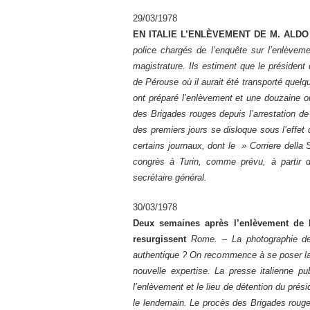
29/03/1978
EN ITALIE L’ENLÈVEMENT DE M. ALDO MO
police chargés de l’enquête sur l’enlève
magistrature. Ils estiment que le présiden
de Pérouse où il aurait été transporté quelq
ont préparé l’enlèvement et une douzaine ont
des Brigades rouges depuis l’arrestation de
des premiers jours se disloque sous l’effet
certains journaux, dont le » Corriere della Se
congrès à Turin, comme prévu, à partir 
secrétaire général.
30/03/1978
Deux semaines après l’enlèvement de 
resurgissent
Rome. – La photographie de
authentique ? On recommence à se poser la 
nouvelle expertise. La presse italienne p
l’enlèvement et le lieu de détention du pré
le lendemain. Le procès des Brigades rouge