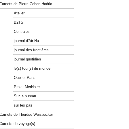
Carnets de Pierre Cohen-Hadria
Atelier
B2TS
Centrales
journal d'Air Nu
journal des frontières
journal quotidien
le(s) tour(s) du monde
Oublier Paris
Projet MerNoire
Sur le bureau
sur les pas
Carnets de Thérèse Weisbecker
Carnets de voyage(s)