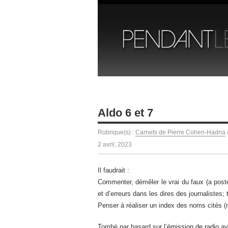
Aldo 6 et 7
Rubrique(s) :
Carnets de Pierre Cohen-Hadria
2 avril, 2023
Il faudrait :
Commenter, démêler le vrai du faux (a poster
et d’erreurs dans les dires des journalistes; 
Penser à réaliser un index des noms cités (m
Tombé par hasard
sur l’émission de radio
av