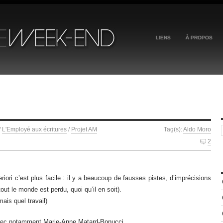
LIENS
À PROPOS
/
L'Employé aux écritures
/
Projet AM
Tag(s):
Aldo Moro
2
iori c’est plus facile : il y a beaucoup de fausses pistes, d’imprécisions
tout le monde est perdu, quoi qu’il en soit).
ais quel travail)
ec notamment
Marie-Anne Matard-Bonucci