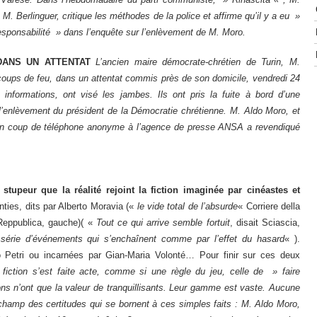
M. Berlinguer, critique les méthodes de la police et affirme qu’il y a eu »
responsabilité » dans l’enquête sur l’enlèvement de M. Moro.
DANS UN ATTENTAT
L’ancien maire démocrate-chrétien de Turin, M.
 coups de feu, dans un attentat commis près de son domicile, vendredi 24
informations, ont visé les jambes. Ils ont pris la fuite à bord d’une
ès l’enlèvement du président de la Démocratie chrétienne. M. Aldo Moro, et
.Un coup de téléphone anonyme à l’agence de presse ANSA a revendiqué
stupeur que la réalité rejoint la fiction imaginée par cinéastes et
ties, dits par Alberto Moravia («
le vide total de l’absurde
« Corriere della
(Reppublica, gauche)( «
Tout ce qui arrive semble fortuit
, disait Sciascia,
série d’événements qui s’enchaînent comme par l’effet du hasard
« ).
io Petri ou incarnées par Gian-Maria Volonté… Pour finir sur ces deux
 fiction s’est faite acte, comme si une règle du jeu, celle de » faire
ions n’ont que la valeur de tranquillisants. Leur gamme est vaste. Aucune
 champ des certitudes qui se bornent à ces simples faits : M. Aldo Moro,