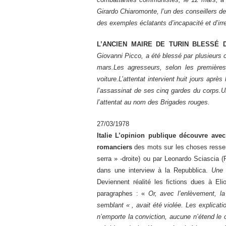
Girardo Chiaromonte, l’un des conseillers de 
des exemples éclatants d’incapacité et d’ir
L’ANCIEN MAIRE DE TURIN BLESSÉ 
Giovanni Picco, a été blessé par plusieurs
mars.Les agresseurs, selon les premières 
voiture.L’attentat intervient huit jours apr
l’assassinat de ses cinq gardes du corps
l’attentat au nom des Brigades rouges.
27/03/1978
Italie L’opinion publique découvre avec 
romanciers
des mots sur les choses ressen
serra » -droite) ou par Leonardo Sciascia 
dans une interview à la Repubblica.
Une 
Deviennent réalité les fictions dues à El
paragraphes : «
Or, avec l’enlèvement, la
semblant « , avait été violée. Les explicat
n’emporte la conviction, aucune n’étend le