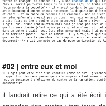
tenter de changer les données (il y a une 
chanson de HK
 qui fai
"hey il serait peut-être temps qu'on s'réveille/qu'on foute enf
foutu monde à la poubelle") - il y avait ça dans le cœur mais i
avait beaucoup d'autres choses notamment la disparition d'êtres
et chers - et la haine du recours à la violence - non ce n'est 
non plus qu'on n'y croyait pas ou plus, non, mais on avait des 
à dire faire écrire produire créer promouvoir faire arriver - a
s'agit, oui, d'une continuation mais dont je n'ai pas idée de l
qui lui sera donnée (c'est aussi parce qu'elle s'inscrit, cette
dans un autre travail, peut-être plus personnel (mais j'ai perd
d'en terminer jamais - pour le moment - il y a toujours quelque
qui, au loin, dans la pénombre d'un crépuscule souterrain et in
doucement)
(*) : ici une note de bas de page en direction de R
#02 | entre eux et moi
il s'agit peut-être bien d'un chantier comme on dit - j'élabore
l'apparition des deux jeunes gens m'a surpris - tant mieux - pe
 est-ce tendance à s'éloigner du centre de la narration, plutôt
documentaire  
il faudrait relire ce qui a été écri