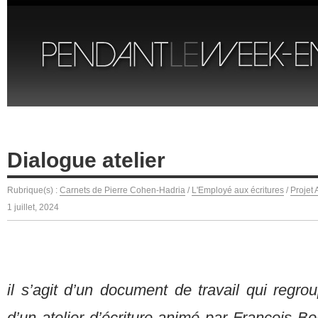
Dialogue atelier
Rubrique(s) :
Carnets de Pierre Cohen-Hadria
/
L'Employé aux écritures
/
Projet
1 juillet, 2024
il s’agit d’un document de travail qui regrou
d’un atelier d’écriture animé par François Bon