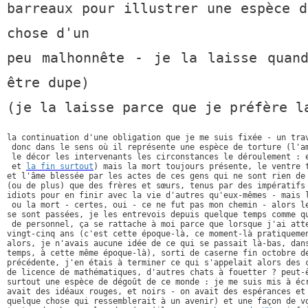
barreaux pour illustrer une espèce d
chose d'un
peu malhonnête - je la laisse quan
être dupe)
(je la laisse parce que je préfère l
la continuation d'une obligation que je me suis fixée - un trav
 donc dans le sens où il représente une espèce de torture (l'am
 le décor les intervenants les circonstances le déroulement : e
 et 
la fin surtout
) mais la mort toujours présente, le ventre t
et l'âme blessée par les actes de ces gens qui ne sont rien de 
(ou de plus) que des frères et sœurs, tenus par des impératifs 
idiots pour en finir avec la vie d'autres qu'eux-mêmes - mais l
 ou la mort - certes, oui - ce ne fut pas mon chemin - alors le
se sont passées, je les entrevois depuis quelque temps comme qu
 de personnel, ça se rattache à moi parce que lorsque j'ai atte
vingt-cinq ans (c'est cette époque-là, ce moment-là pratiquemen
alors, je n'avais aucune idée de ce qui se passait là-bas, dans
temps, à cette même époque-là), sorti de caserne fin octobre de
précédente, j'en étais à terminer ce qui s'appelait alors des c
de licence de mathématiques, d'autres chats à fouetter ? peut-ê
surtout une espèce de dégoût de ce monde : je me suis mis à écr
avait des idéaux rouges, et noirs - on avait des espérances et 
quelque chose qui ressemblerait à un avenir) et une façon de vo