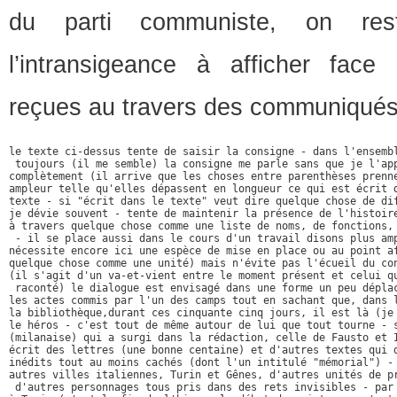
du parti communiste, on rest
l’intransigeance à afficher face
reçues au travers des communiqué
le texte ci-dessus tente de saisir la consigne - dans l'ensembl
 toujours (il me semble) la consigne me parle sans que je l'app
complètement (il arrive que les choses entre parenthèses prenne
ampleur telle qu'elles dépassent en longueur ce qui est écrit d
texte - si "écrit dans le texte" veut dire quelque chose de dif
je dévie souvent - tente de maintenir la présence de l'histoire
à travers quelque chose comme une liste de noms, de fonctions, 
 - il se place aussi dans le cours d'un travail disons plus amp
nécessite encore ici une espèce de mise en place ou au point af
quelque chose comme une unité) mais n'évite pas l'écueil du con
(il s'agit d'un va-et-vient entre le moment présent et celui qu
 raconté) le dialogue est envisagé dans une forme un peu déplac
les actes commis par l'un des camps tout en sachant que, dans l
la bibliothèque,durant ces cinquante cinq jours, il est là (je 
le héros - c'est tout de même autour de lui que tout tourne - s
(milanaise) qui a surgi dans la rédaction, celle de Fausto et I
écrit des lettres (une bonne centaine) et d'autres textes qui d
inédits tout au moins cachés (dont l'un intitulé "mémorial") - 
autres villes italiennes, Turin et Gênes, d'autres unités de pr
 d'autres personnages tous pris dans des rets invisibles - par 