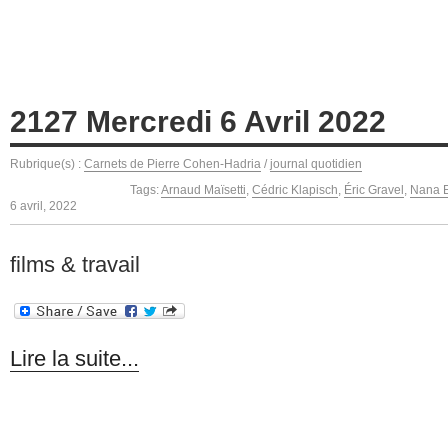
2127 Mercredi 6 Avril 2022
Rubrique(s) :
Carnets de Pierre Cohen-Hadria
/
journal quotidien
Tags:
Arnaud Maïsetti
,
Cédric Klapisch
,
Éric Gravel
,
Nana E
6 avril, 2022
films & travail
Lire la suite...