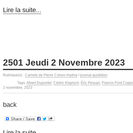
Lire la suite...
2501 Jeudi 2 Novembre 2023
Rubrique(s) :
Carnets de Pierre Cohen-Hadria
/
journal quotidien
Tags:
Albert Dupontel
,
Cédric Klapisch
,
Éric Pessan
,
Francis Ford Copp
2 novembre, 2023
back
Lire la suite...