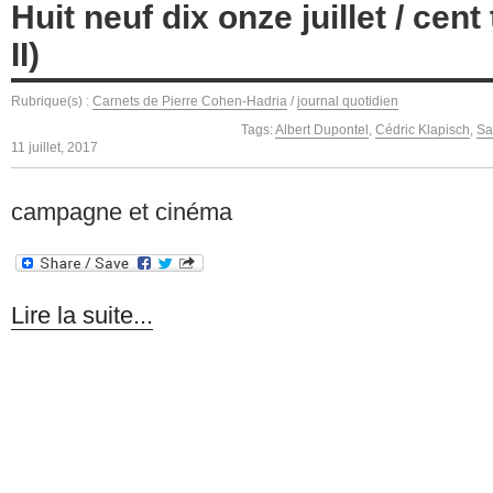
Huit neuf dix onze juillet / cent
II)
Rubrique(s) :
Carnets de Pierre Cohen-Hadria
/
journal quotidien
Tags:
Albert Dupontel
,
Cédric Klapisch
,
Sa
11 juillet, 2017
campagne et cinéma
Lire la suite...