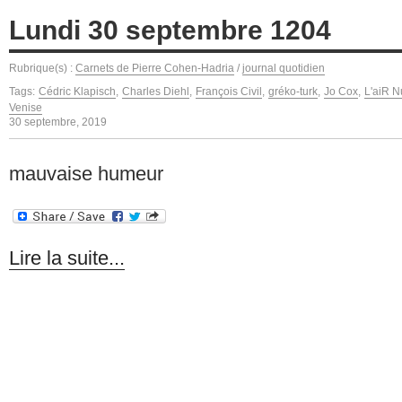
Lundi 30 septembre 1204
Rubrique(s) :
Carnets de Pierre Cohen-Hadria
/
journal quotidien
Tags:
Cédric Klapisch
,
Charles Diehl
,
François Civil
,
gréko-turk
,
Jo Cox
,
L'aiR N
Venise
30 septembre, 2019
mauvaise humeur
Lire la suite...