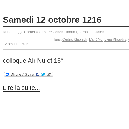
Samedi 12 octobre 1216
Rubrique(s) :
Carnets de Pierre Cohen-Hadria
/
journal quotidien
Tags:
Cédric Klapisch
,
L'aiR Nu
,
Lyna Khoudry
,
12 octobre, 2019
colloque Air Nu et 18°
Lire la suite...