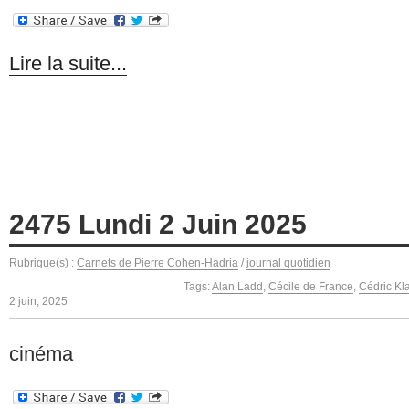
Lire la suite...
2475 Lundi 2 Juin 2025
Rubrique(s) :
Carnets de Pierre Cohen-Hadria
/
journal quotidien
Tags:
Alan Ladd
,
Cécile de France
,
Cédric Kl
2 juin, 2025
cinéma