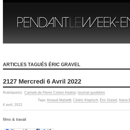
ARTICLES TAGUÉS ÉRIC GRAVEL
2127 Mercredi 6 Avril 2022
Rubrique(s) :
Carnets de Pierre Cohen-Hadria
/
journal quotidien
Tags:
Arnaud Maïsetti
,
Cédric Klapisch
,
Éric Gravel
,
Nana E
6 avril, 2022
films & travail