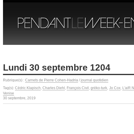
Lundi 30 septembre 1204
Rubrique(s) :
Carnets de Pierre Cohen-Hadria
/
journal quotidien
Tag(s):
Cédric Klapisch
,
Charles Diehl
,
François Civil
,
gréko-turk
,
Jo Cox
,
L'aiR 
Venise
30 septembre, 2019