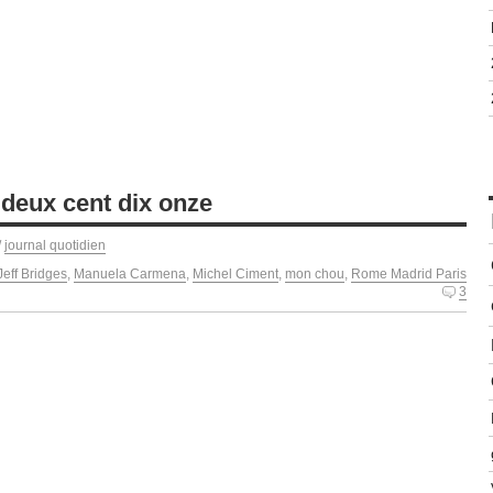
 deux cent dix onze
/
journal quotidien
Jeff Bridges
,
Manuela Carmena
,
Michel Ciment
,
mon chou
,
Rome Madrid Paris
3