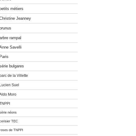
petits métiers
Christine Jeanney
prunus
arbre rampal
Anne Savelli
Paris
série bulgares
parc de la Villette
Lucien Suel
Aldo Moro
TNPPI
série néons
cerisier TEC
roses de TNPPI