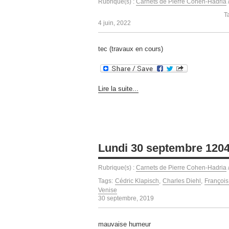
Rubrique(s) :
Carnets de Pierre Cohen-Hadria
T
4 juin, 2022
tec (travaux en cours)
Lire la suite...
Lundi 30 septembre 120
Rubrique(s) :
Carnets de Pierre Cohen-Hadria
Tags:
Cédric Klapisch
,
Charles Diehl
,
François 
Venise
30 septembre, 2019
mauvaise humeur