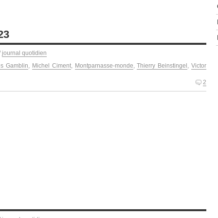
23
/
journal quotidien
s Gamblin
,
Michel Ciment
,
Montparnasse-monde
,
Thierry Beinstingel
,
Victor
2