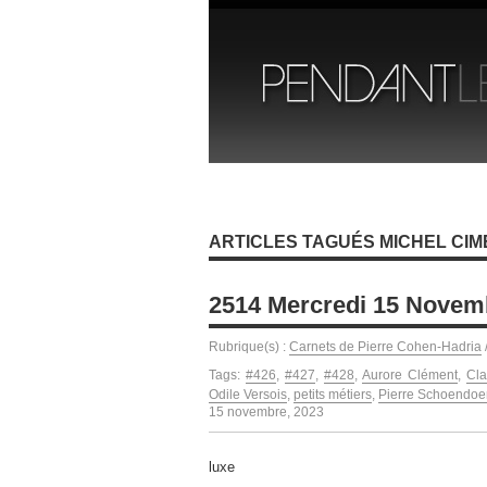
ARTICLES TAGUÉS MICHEL CIM
2514 Mercredi 15 Novem
Rubrique(s) :
Carnets de Pierre Cohen-Hadria
Tags:
#426
,
#427
,
#428
,
Aurore Clément
,
Cla
Odile Versois
,
petits métiers
,
Pierre Schoendoer
15 novembre, 2023
luxe