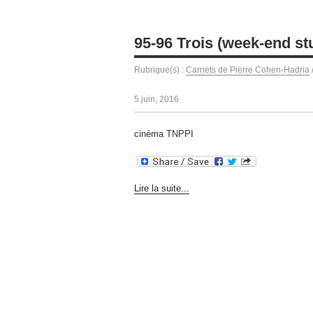
95-96 Trois (week-end st
Rubrique(s) :
Carnets de Pierre Cohen-Hadria
5 juin, 2016
cinéma TNPPI
Lire la suite...