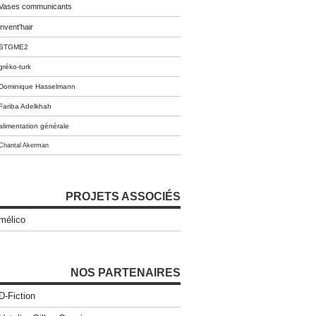
Vases communicants
invent'hair
STGME2
gréko-turk
Dominique Hasselmann
Fariba Adelkhah
alimentation générale
Chantal Akerman
PROJETS ASSOCIÉS
mélico
NOS PARTENAIRES
D-Fiction