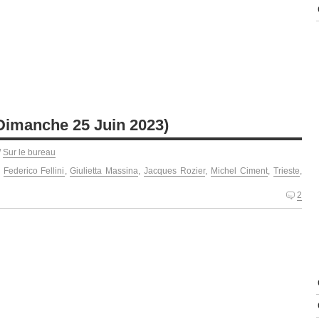
 Dimanche 25 Juin 2023)
/
Sur le bureau
,
Federico Fellini
,
Giulietta Massina
,
Jacques Rozier
,
Michel Ciment
,
Trieste
,
2