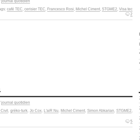
/
journal quotidien
ags:
café TEC
,
cerisier TEC
,
Francesco Rosi
,
Michel Ciment
,
STGME2
,
Visa tec
2
4
/
journal quotidien
Civil
,
gréko-turk
,
Jo Cox
,
L'aiR Nu
,
Michel Ciment
,
Simon Abkarian
,
STGME2
,
5