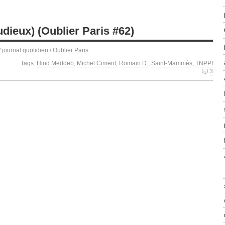
udieux) (Oublier Paris #62)
/
journal quotidien
/
Oublier Paris
Tags:
Hind Meddeb
,
Michel Ciment
,
Romain D.
,
Saint-Mammès
,
TNPPI
3