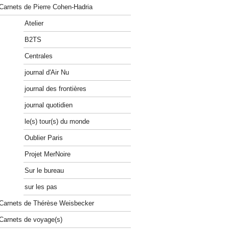
Carnets de Pierre Cohen-Hadria
Atelier
B2TS
Centrales
journal d'Air Nu
journal des frontières
journal quotidien
le(s) tour(s) du monde
Oublier Paris
Projet MerNoire
Sur le bureau
sur les pas
Carnets de Thérèse Weisbecker
Carnets de voyage(s)