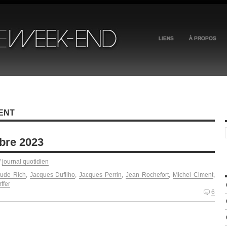
LIENS
À PROPOS
ENT
bre 2023
/
journal quotidien
ude Rich
,
Jacques Dufilho
,
Jacques Perrin
,
Jean Rochefort
,
Michel Ciment
,
ffer
6