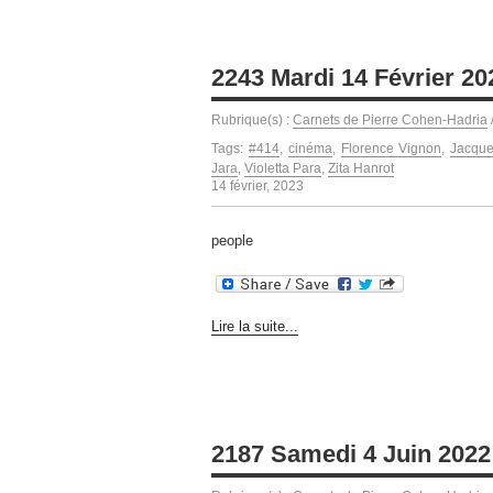
2243 Mardi 14 Février 20
Rubrique(s) :
Carnets de Pierre Cohen-Hadria
Tags:
#414
,
cinéma
,
Florence Vignon
,
Jacque
Jara
,
Violetta Para
,
Zita Hanrot
14 février, 2023
people
Lire la suite...
2187 Samedi 4 Juin 2022