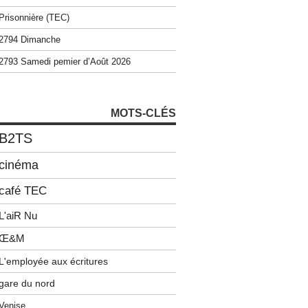
Prisonnière (TEC)
2794 Dimanche
2793 Samedi pemier d’Août 2026
MOTS-CLÉS
B2TS
cinéma
café TEC
L'aiR Nu
Œ&M
L'employée aux écritures
gare du nord
Venise