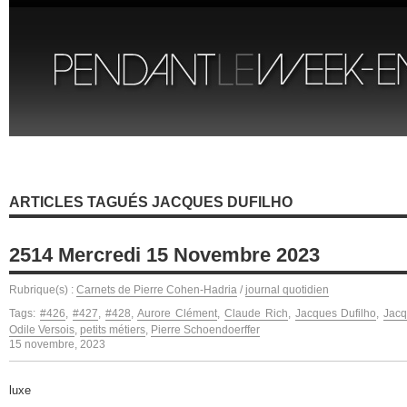
ARTICLES TAGUÉS JACQUES DUFILHO
2514 Mercredi 15 Novembre 2023
Rubrique(s) :
Carnets de Pierre Cohen-Hadria
/
journal quotidien
Tags:
#426
,
#427
,
#428
,
Aurore Clément
,
Claude Rich
,
Jacques Dufilho
,
Jacq
Odile Versois
,
petits métiers
,
Pierre Schoendoerffer
15 novembre, 2023
luxe