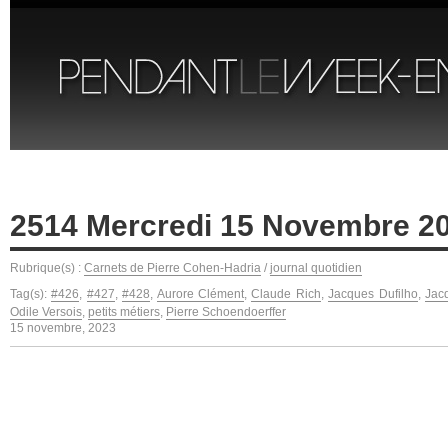
2514 Mercredi 15 Novembre 2
Rubrique(s) :
Carnets de Pierre Cohen-Hadria
/
journal quotidien
Tag(s):
#426
,
#427
,
#428
,
Aurore Clément
,
Claude Rich
,
Jacques Dufilho
,
Jac
Odile Versois
,
petits métiers
,
Pierre Schoendoerffer
15 novembre, 2023