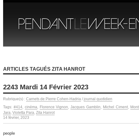
ARTICLES TAGUÉS ZITA HANROT
2243 Mardi 14 Février 2023
Rubrique(s) :
Carnets de Pierre Cohen-Hadria
/
journal quotidien
Tags:
#414
,
cinéma
,
Florence Vignon
,
Jacques Gamblin
,
Michel Ciment
,
Mont
Jara
,
Violetta Para
,
Zita Hanrot
14 février, 2023
people