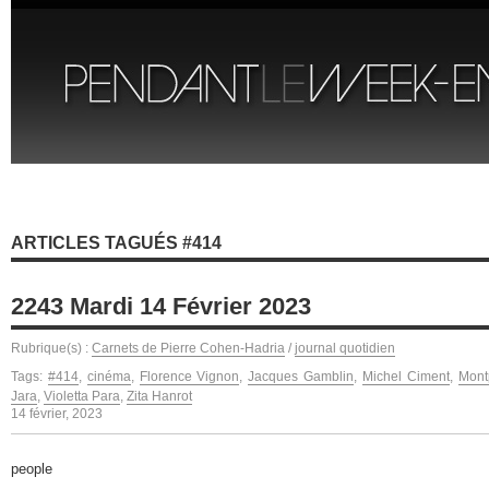
ARTICLES TAGUÉS #414
2243 Mardi 14 Février 2023
Rubrique(s) :
Carnets de Pierre Cohen-Hadria
/
journal quotidien
Tags:
#414
,
cinéma
,
Florence Vignon
,
Jacques Gamblin
,
Michel Ciment
,
Mont
Jara
,
Violetta Para
,
Zita Hanrot
14 février, 2023
people