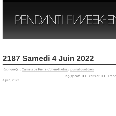
2187 Samedi 4 Juin 2022
Rubrique(s) :
Carnets de Pierre Cohen-Hadria
/
journal quotidien
Tag(s):
café TEC
,
cerisier TEC
,
Franc
4 juin, 2022