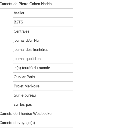
Carnets de Pierre Cohen-Hadria
Atelier
B2TS
Centrales
journal d'Air Nu
journal des frontières
journal quotidien
le(s) tour(s) du monde
Oublier Paris
Projet MerNoire
Sur le bureau
sur les pas
Carnets de Thérèse Weisbecker
Carnets de voyage(s)