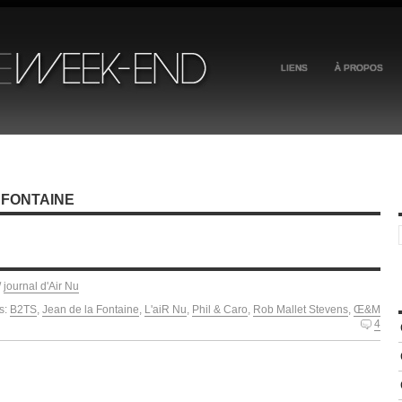
LIENS
À PROPOS
 FONTAINE
/
journal d'Air Nu
s:
B2TS
,
Jean de la Fontaine
,
L'aiR Nu
,
Phil & Caro
,
Rob Mallet Stevens
,
Œ&M
4