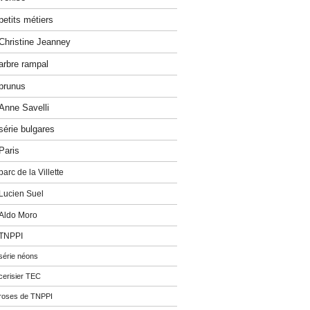
petits métiers
Christine Jeanney
arbre rampal
prunus
Anne Savelli
série bulgares
Paris
parc de la Villette
Lucien Suel
Aldo Moro
TNPPI
série néons
cerisier TEC
roses de TNPPI