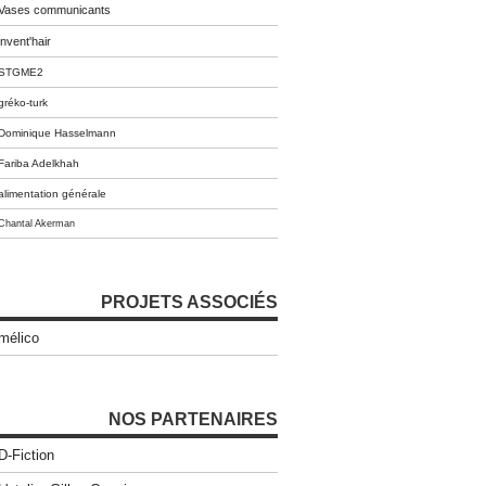
Vases communicants
invent'hair
STGME2
gréko-turk
Dominique Hasselmann
Fariba Adelkhah
alimentation générale
Chantal Akerman
PROJETS ASSOCIÉS
mélico
NOS PARTENAIRES
D-Fiction