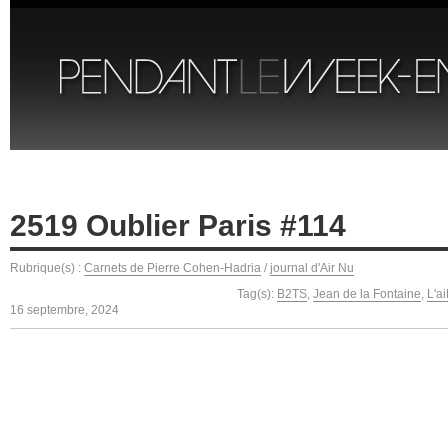
2519 Oublier Paris #114
Rubrique(s) :
Carnets de Pierre Cohen-Hadria
/
journal d'Air Nu
Tag(s):
B2TS
,
Jean de la Fontaine
,
L'a
16 septembre, 2024