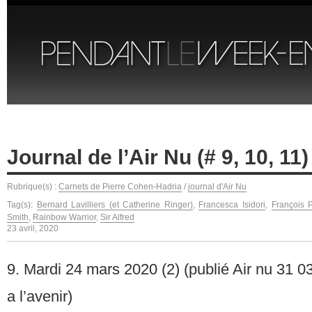
Journal de l’Air Nu (# 9, 10, 1
Rubrique(s) :
Carnets de Pierre Cohen-Hadria
/
journal d'Air Nu
Tag(s):
Bernard Lavilliers (et Catherine Ringer)
,
Francesca Isidori
,
François P
Smith
,
Rainbow Warrior
,
Sir Alfred
23 avril, 2020
9. Mardi 24 mars 2020 (2) (publié Air nu 31 03 
a l’avenir)