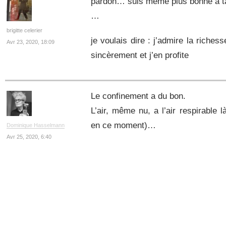
pardon… suis même plus bonne à tape
…
brigitte celerier
je voulais dire : j’admire la riches
Avr 23, 2020, 18:09
sincèrement et j’en profite
Le confinement a du bon.
L’air, même nu, a l’air respirable l
en ce moment)…
Dominique Hasselmann
Avr 25, 2020, 6:40