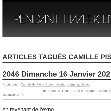
ARTICLES TAGUÉS CAMILLE PI
2046 Dimanche 16 Janvier 202
Rubrique(s) :
Carnets de Pierre Cohen-Hadria
/
journal quotidien
Tags:
Auguste Renoir
,
Camille Pissaro
,
Guiseppe De
16 janvier, 2022
en revenant de l’expo