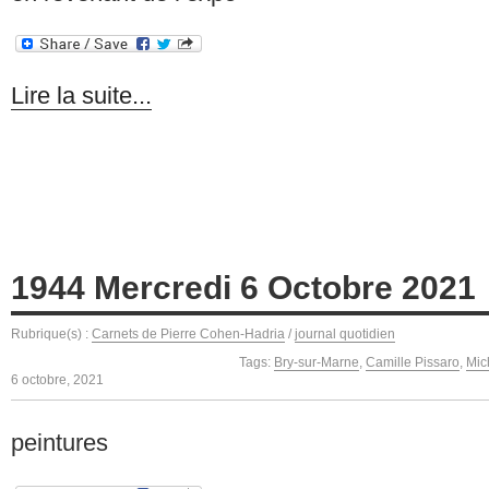
Lire la suite...
1944 Mercredi 6 Octobre 2021
Rubrique(s) :
Carnets de Pierre Cohen-Hadria
/
journal quotidien
Tags:
Bry-sur-Marne
,
Camille Pissaro
,
Mic
6 octobre, 2021
peintures