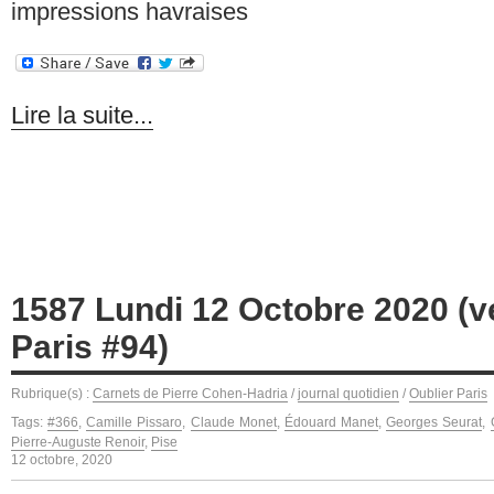
impressions havraises
Lire la suite...
1587 Lundi 12 Octobre 2020 (v
Paris #94)
Rubrique(s) :
Carnets de Pierre Cohen-Hadria
/
journal quotidien
/
Oublier Paris
Tags:
#366
,
Camille Pissaro
,
Claude Monet
,
Édouard Manet
,
Georges Seurat
,
Pierre-Auguste Renoir
,
Pise
12 octobre, 2020