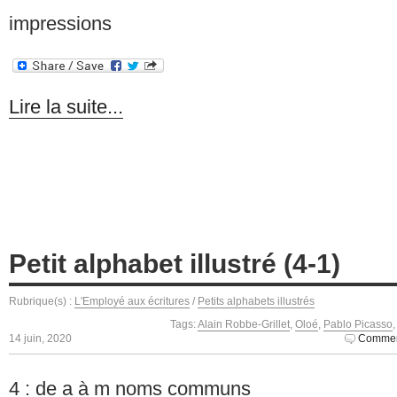
impressions
Lire la suite...
Petit alphabet illustré (4-1)
Rubrique(s) :
L'Employé aux écritures
/
Petits alphabets illustrés
Tags:
Alain Robbe-Grillet
,
Oloé
,
Pablo Picasso
14 juin, 2020
Commen
4 : de a à m noms communs