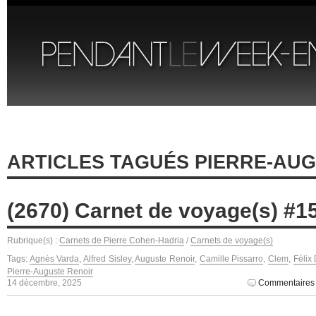
ARTICLES TAGUÉS PIERRE-AU
(2670) Carnet de voyage(s) #1
Rubrique(s) :
Carnets de Pierre Cohen-Hadria
/
Carnets de voyage(s)
Tags:
Agnès Varda
,
Alfred Sisley
,
Auguste Renoir
,
Camille Pissarro
,
Clem
,
Félix
Pierre-Auguste Renoir
14 décembre, 2025
Commentaires