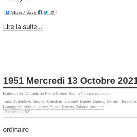
Lire la suite...
1951 Mercredi 13 Octobre 202
Rubrique(s) :
Carnets de Pierre Cohen-Hadria
/
journal quotidien
Tags:
Abdoulaye Sissiko
,
Christine Jeanney
,
Daniel Zagury
,
Gérard Théodore
Hamaguchi
,
série bulgares
,
Susan Travers
,
Zakaria Haroussi
13 octobre, 2021
ordinaire