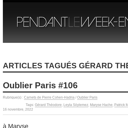
ARTICLES TAGUÉS GÉRARD T
Oublier Paris #106
Rubrique(s) :
Carnets de Pierre Cohen-Hadria
/
Oublier Paris
Tags:
Gérard Théodore
,
Leyla Söylemez
,
Maryse Hache
,
Patrick 
16 novembre, 2022
à Maryse