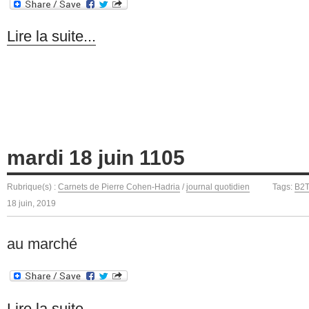
Lire la suite...
mardi 18 juin 1105
Rubrique(s) :
Carnets de Pierre Cohen-Hadria
/
journal quotidien
Tags:
B2
18 juin, 2019
au marché
Lire la suite...