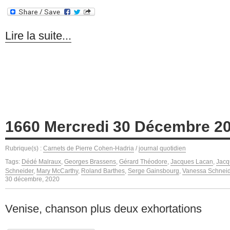
Lire la suite...
1660 Mercredi 30 Décembre 2
Rubrique(s) :
Carnets de Pierre Cohen-Hadria
/
journal quotidien
Tags:
Dédé Malraux
,
Georges Brassens
,
Gérard Théodore
,
Jacques Lacan
,
Jacq
Schneider
,
Mary McCarthy
,
Roland Barthes
,
Serge Gainsbourg
,
Vanessa Schnei
30 décembre, 2020
Venise, chanson plus deux exhortations