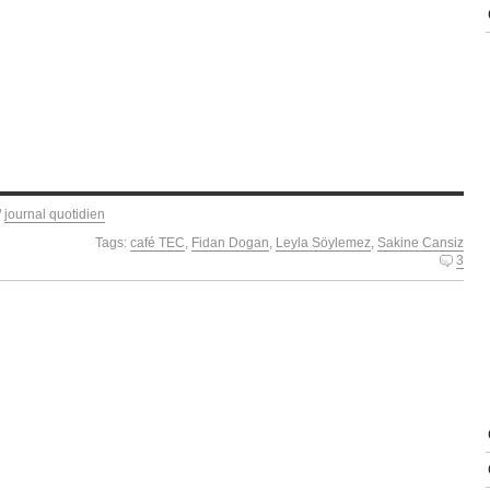
/
journal quotidien
Tags:
café TEC
,
Fidan Dogan
,
Leyla Söylemez
,
Sakine Cansiz
3