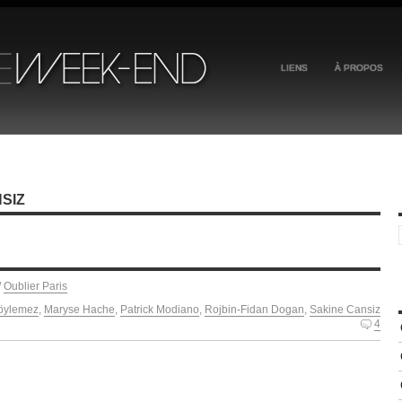
LIENS
À PROPOS
SIZ
/
Oublier Paris
öylemez
,
Maryse Hache
,
Patrick Modiano
,
Rojbin-Fidan Dogan
,
Sakine Cansiz
4