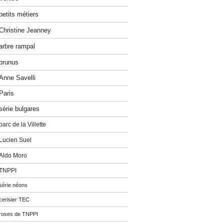
petits métiers
Christine Jeanney
arbre rampal
prunus
Anne Savelli
Paris
série bulgares
parc de la Villette
Lucien Suel
Aldo Moro
TNPPI
série néons
cerisier TEC
roses de TNPPI