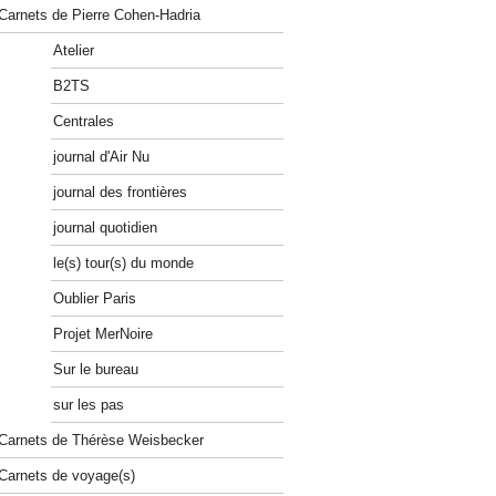
Carnets de Pierre Cohen-Hadria
Atelier
B2TS
Centrales
journal d'Air Nu
journal des frontières
journal quotidien
le(s) tour(s) du monde
Oublier Paris
Projet MerNoire
Sur le bureau
sur les pas
Carnets de Thérèse Weisbecker
Carnets de voyage(s)