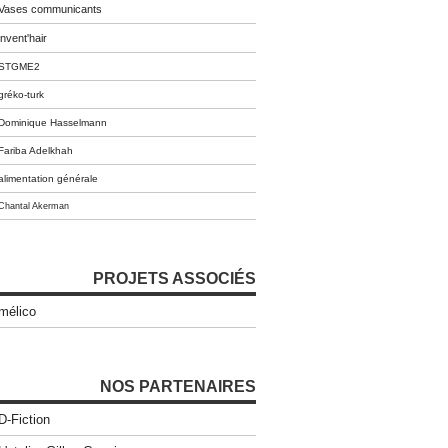
Vases communicants
invent'hair
STGME2
gréko-turk
Dominique Hasselmann
Fariba Adelkhah
alimentation générale
Chantal Akerman
PROJETS ASSOCIÉS
mélico
NOS PARTENAIRES
D-Fiction