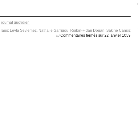
/
journal quotidien
Tags:
Leyla Seylemez
,
Nathalie Garrigou
,
Roibin-Fidan Dogan
,
Sakine Cansiz
Commentaires fermés
sur 22 janvier 1059