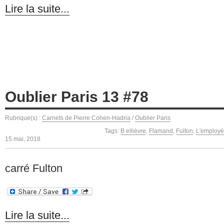
Lire la suite...
Oublier Paris 13 #78
Rubrique(s) :
Carnets de Pierre Cohen-Hadria
/
Oublier Paris
Tags:
B ellièvre
,
Flamand
,
Fulton
,
L'employé
15 mai, 2018
carré Fulton
Lire la suite...