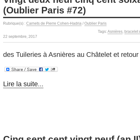
(Oublier Paris #72)
Rubrique(s) :
Carnets de Pierre Cohen-Hadria
/
Oublier Paris
Tags:
Asnières
,
bracelet 
22 septembre, 2017
des Tuileries à Asnières au Châtelet et retour
Lire la suite...
Cinq sept cent vingt neuf (an II