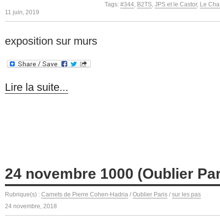
Tags:
#344
,
B2TS
,
JPS et le Castor
,
Le Cha
11 juin, 2019
exposition sur murs
Lire la suite...
24 novembre 1000 (Oublier Par
Rubrique(s) :
Carnets de Pierre Cohen-Hadria
/
Oublier Paris
/
sur les pas
24 novembre, 2018