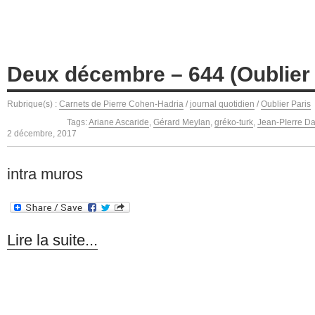
Deux décembre – 644 (Oublier 
Rubrique(s) :
Carnets de Pierre Cohen-Hadria
/
journal quotidien
/
Oublier Paris
Tags:
Ariane Ascaride
,
Gérard Meylan
,
gréko-turk
,
Jean-PIerre Da
2 décembre, 2017
intra muros
Lire la suite...