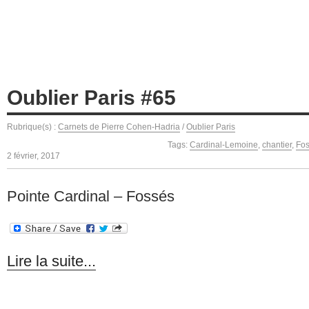
Oublier Paris #65
Rubrique(s) :
Carnets de Pierre Cohen-Hadria
/
Oublier Paris
Tags:
Cardinal-Lemoine
,
chantier
,
Fos
2 février, 2017
Pointe Cardinal – Fossés
Lire la suite...