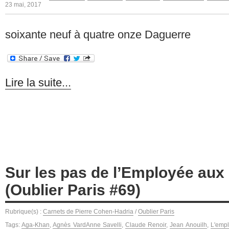
23 mai, 2017
soixante neuf à quatre onze Daguerre
Lire la suite...
Sur les pas de l’Employée aux 
(Oublier Paris #69)
Rubrique(s) :
Carnets de Pierre Cohen-Hadria
/
Oublier Paris
Tags:
Aga-Khan
,
Agnès VardAnne Savelli
,
Claude Renoir
,
Jean Anouilh
,
L'empl