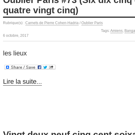
quatre vingt cinq)
Rubrique(s) :
Carnets de Pierre Cohen-Hadria
/
Oublier Paris
Tags:
Amiens
,
Banga
6 octobre, 2017
les lieux
Lire la suite...
Vingt deux neuf cinq cent soix