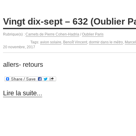
Vingt dix-sept – 632 (Oublier P
Rubrique(s) :
Carnets de Pierre Cohen-Hadria
/
Oublier Paris
Tags:
avion solaire
,
Benoît Vincent
,
dormir dans le métro
,
Marcel
20 novembre, 2017
allers- retours
Lire la suite...