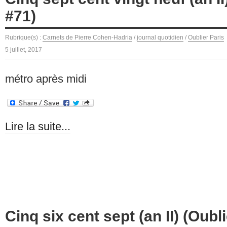
#71)
Rubrique(s) :
Carnets de Pierre Cohen-Hadria
/
journal quotidien
/
Oublier Paris
5 juillet, 2017
métro après midi
Lire la suite...
Cinq six cent sept (an II) (Oubl