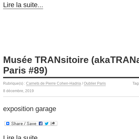
Lire la suite...
Musée TRANsitoire (akaTRANau
Paris #89)
Rubrique(s) :
Carnets de Pierre Cohen-Hadria
/
Oublier Paris
Tag
8 décembre, 2019
exposition garage
Lire la suite...