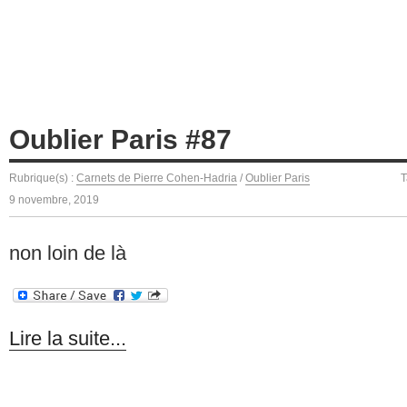
Oublier Paris #87
Rubrique(s) :
Carnets de Pierre Cohen-Hadria
/
Oublier Paris
T
9 novembre, 2019
non loin de là
Lire la suite...