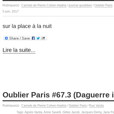
Rubrique(s) :
Carnets de Pierre Cohen-Hadria
/
journal quotidien
/
Oublier Paris
5 juin, 2017
sur la place à la nuit
Lire la suite...
Oublier Paris #67.3 (Daguerre 
Rubrique(s) :
Carnets de Pierre Cohen-Hadria
/
Oublier Paris
/
Rue Varda
Tags:
Agnès Varda
,
Anne Savelli
,
Gilles Jacob
,
Jacques Demy
,
Jane F