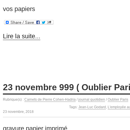
vos papiers
Lire la suite...
23 novembre 999 ( Oublier Par
Rubrique(s) :
Carnets de Pierre Cohen-Hadria
/
journal quotidien
/
Oublier Paris
Tags:
Jean-Luc Godard
,
L'employée au
23 novembre, 2018
gravure papier imprimé