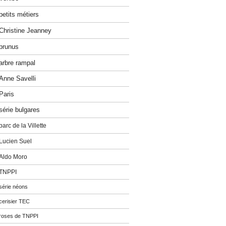
petits métiers
Christine Jeanney
prunus
arbre rampal
Anne Savelli
Paris
série bulgares
parc de la Villette
Lucien Suel
Aldo Moro
TNPPI
série néons
cerisier TEC
roses de TNPPI