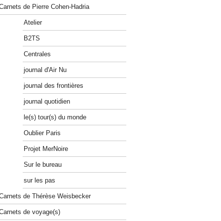
Carnets de Pierre Cohen-Hadria
Atelier
B2TS
Centrales
journal d'Air Nu
journal des frontières
journal quotidien
le(s) tour(s) du monde
Oublier Paris
Projet MerNoire
Sur le bureau
sur les pas
Carnets de Thérèse Weisbecker
Carnets de voyage(s)