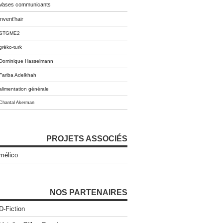
Vases communicants
invent'hair
STGME2
gréko-turk
Dominique Hasselmann
Fariba Adelkhah
alimentation générale
Chantal Akerman
PROJETS ASSOCIÉS
mélico
NOS PARTENAIRES
D-Fiction