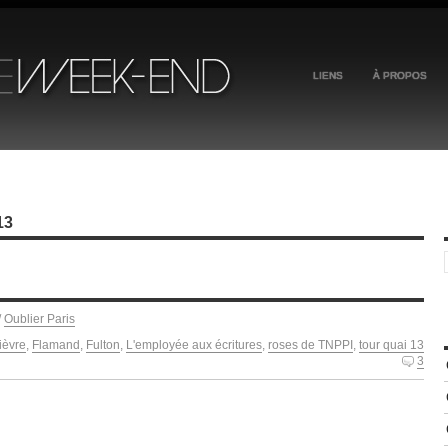
LIENS
À PROPOS
13
/
Oublier Paris
lièvre
,
Flamand
,
Fulton
,
L'employée aux écritures
,
roses de TNPPI
,
tour quai 13
3