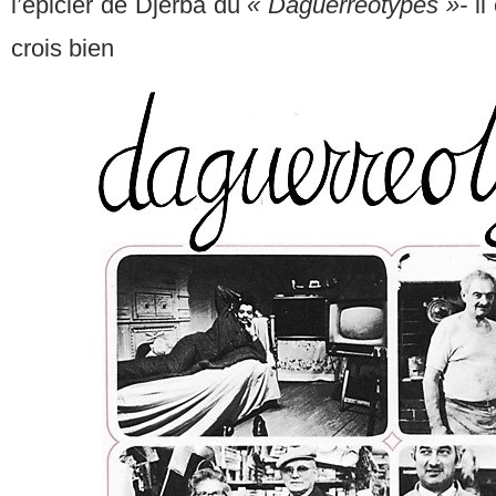
l’épicier de Djerba du
« Daguérréotypes »-
il
crois bien