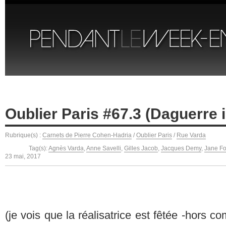
Oublier Paris #67.3 (Daguerre 
Rubrique(s) :
Carnets de Pierre Cohen-Hadria
/
Oublier Paris
/
Rue Varda
Tag(s):
Agnès Varda
,
Anne Savelli
,
Gilles Jacob
,
Jacques Demy
,
Jane F
23 mai, 2017
(je vois que la réalisatrice est fêtée -hors c