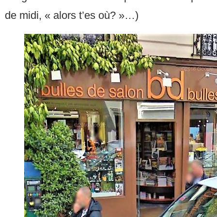
de midi, « alors t’es où? »…)