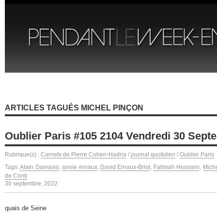
ARTICLES TAGUÉS MICHEL PINÇON
Oublier Paris #105 2104 Vendredi 30 Sept
Rubrique(s) :
Carnets de Pierre Cohen-Hadria
/
journal quotidien
/
Oublier Paris
Tags:
Alain Damasio
,
annie ernaux
,
David Ernaux-Briot
,
Fatimah Hossaini
,
Mich
de Conti
30 septembre, 2022
quais de Seine