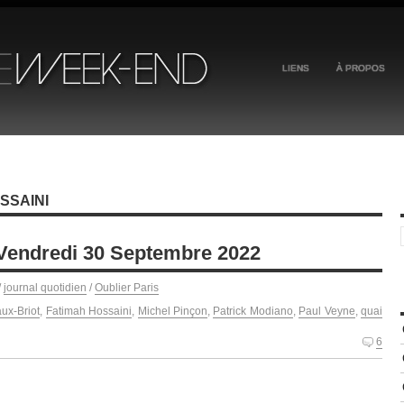
LIENS
À PROPOS
SSAINI
 Vendredi 30 Septembre 2022
/
journal quotidien
/
Oublier Paris
ux-Briot
,
Fatimah Hossaini
,
Michel Pinçon
,
Patrick Modiano
,
Paul Veyne
,
quai
6