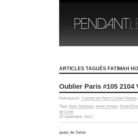
ARTICLES TAGUÉS FATIMAH HO
Oublier Paris #105 2104
Rubrique(s) :
Carnets de Pierre Cohen-Hadria
Tags:
Alain Damasio
,
annie ernaux
,
David Erna
de Conti
30 septembre, 2022
quais de Seine