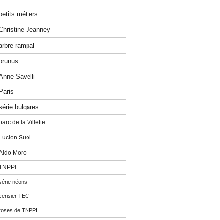
petits métiers
Christine Jeanney
arbre rampal
prunus
Anne Savelli
Paris
série bulgares
parc de la Villette
Lucien Suel
Aldo Moro
TNPPI
série néons
cerisier TEC
roses de TNPPI