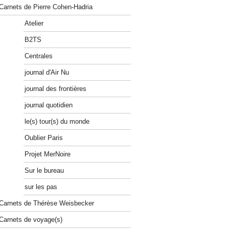
Carnets de Pierre Cohen-Hadria
Atelier
B2TS
Centrales
journal d'Air Nu
journal des frontières
journal quotidien
le(s) tour(s) du monde
Oublier Paris
Projet MerNoire
Sur le bureau
sur les pas
Carnets de Thérèse Weisbecker
Carnets de voyage(s)