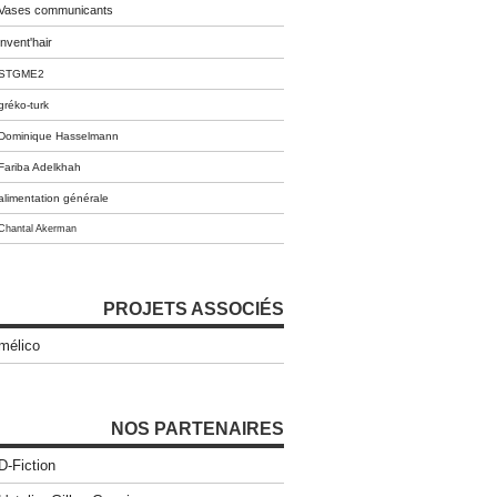
Vases communicants
invent'hair
STGME2
gréko-turk
Dominique Hasselmann
Fariba Adelkhah
alimentation générale
Chantal Akerman
PROJETS ASSOCIÉS
mélico
NOS PARTENAIRES
D-Fiction