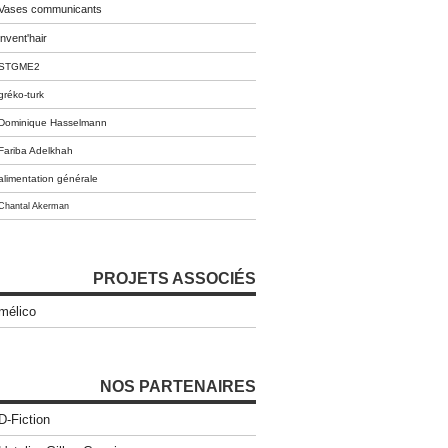
Vases communicants
invent'hair
STGME2
gréko-turk
Dominique Hasselmann
Fariba Adelkhah
alimentation générale
Chantal Akerman
PROJETS ASSOCIÉS
mélico
NOS PARTENAIRES
D-Fiction