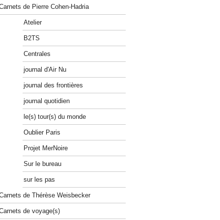
Carnets de Pierre Cohen-Hadria
Atelier
B2TS
Centrales
journal d'Air Nu
journal des frontières
journal quotidien
le(s) tour(s) du monde
Oublier Paris
Projet MerNoire
Sur le bureau
sur les pas
Carnets de Thérèse Weisbecker
Carnets de voyage(s)