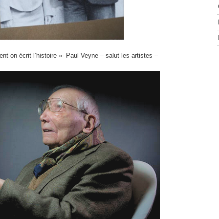
nt on écrit l’histoire »- Paul Veyne – salut les artistes –