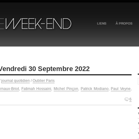
LIENS
À PROPOS
 Vendredi 30 Septembre 2022
/
journal quotidien
/
Oublier Paris
rnaux-Briot
,
Fatimah Hossaini
,
Michel Pinçon
,
Patrick Modiano
,
Paul Veyne
,
6