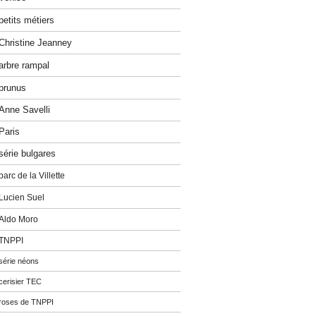
petits métiers
Christine Jeanney
arbre rampal
prunus
Anne Savelli
Paris
série bulgares
parc de la Villette
Lucien Suel
Aldo Moro
TNPPI
série néons
cerisier TEC
roses de TNPPI