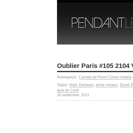
Oublier Paris #105 2104
Rubrique(s) :
Carnets de Pierre Cohen-Hadria
Tag(s):
Alain Damasio
,
annie ernaux
,
David E
quai de Conti
30 septembre, 2022