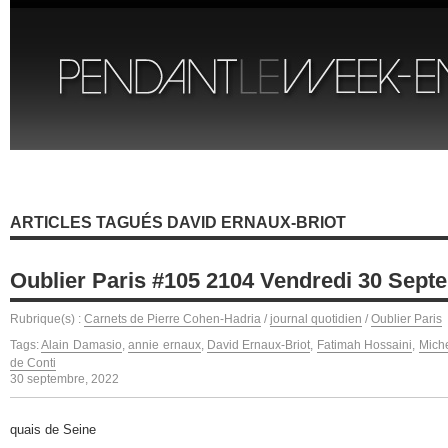
ARTICLES TAGUÉS DAVID ERNAUX-BRIOT
Oublier Paris #105 2104 Vendredi 30 Sept
Rubrique(s) :
Carnets de Pierre Cohen-Hadria
/
journal quotidien
/
Oublier Paris
Tags:
Alain Damasio
,
annie ernaux
,
David Ernaux-Briot
,
Fatimah Hossaini
,
Mich
de Conti
30 septembre, 2022
quais de Seine