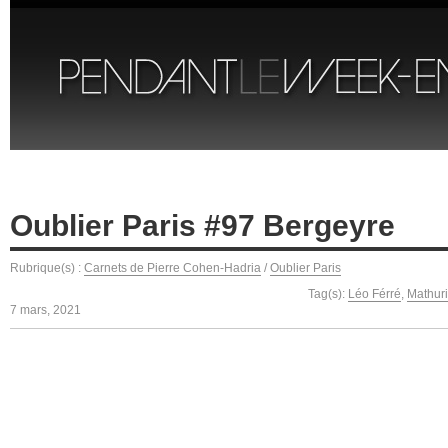
Oublier Paris #97 Bergeyre
Rubrique(s) :
Carnets de Pierre Cohen-Hadria
/
Oublier Paris
Tag(s):
Léo Férré
,
Mathur
7 mars, 2021