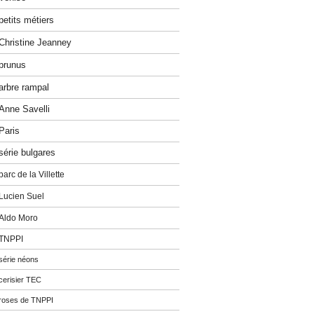
petits métiers
Christine Jeanney
prunus
arbre rampal
Anne Savelli
Paris
série bulgares
parc de la Villette
Lucien Suel
Aldo Moro
TNPPI
série néons
cerisier TEC
roses de TNPPI