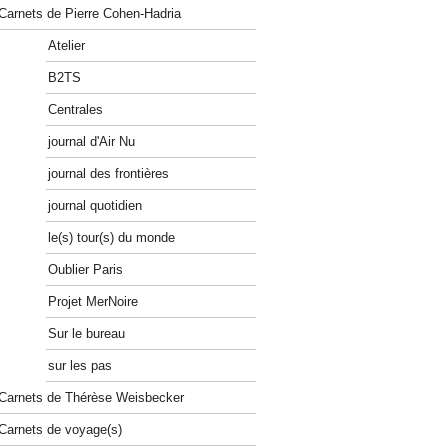
Carnets de Pierre Cohen-Hadria
Atelier
B2TS
Centrales
journal d'Air Nu
journal des frontières
journal quotidien
le(s) tour(s) du monde
Oublier Paris
Projet MerNoire
Sur le bureau
sur les pas
Carnets de Thérèse Weisbecker
Carnets de voyage(s)