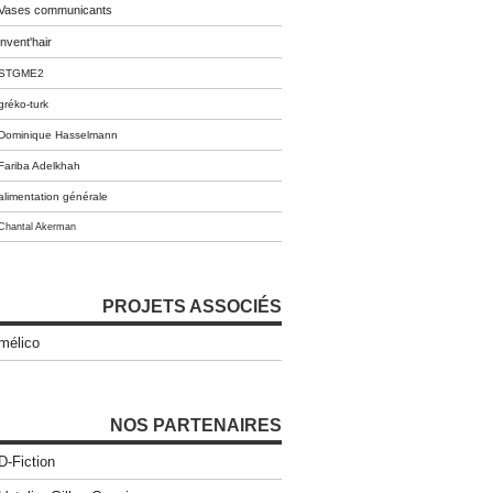
Vases communicants
invent'hair
STGME2
gréko-turk
Dominique Hasselmann
Fariba Adelkhah
alimentation générale
Chantal Akerman
PROJETS ASSOCIÉS
mélico
NOS PARTENAIRES
D-Fiction