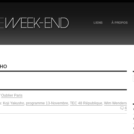
LIENS
À PROPOS
SHO
/
Oublier Paris
s:
Koji Yakusho
,
programme 13-Novembre
,
TEC 48 République
,
Wim Wenders
4