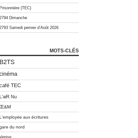
Prisonnière (TEC)
2794 Dimanche
2793 Samedi pemier d’Août 2026
MOTS-CLÉS
B2TS
cinéma
café TEC
L'aiR Nu
Œ&M
L'employée aux écritures
gare du nord
Venise