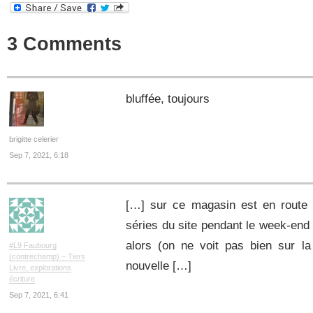
3 Comments
bluffée, toujours
brigitte celerier
Sep 7, 2021, 6:18
[…] sur ce magasin est en route 
séries du site pendant le week-end (c
alors (on ne voit pas bien sur l
#L9 Faubourg
(contrechamp) – Tiers
nouvelle […]
Livre, explorations
écriture
Sep 7, 2021, 6:41