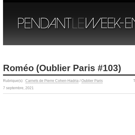
Roméo (Oublier Paris #103)
Rubrique(s) :
Carnets de Pierre Cohen-Hadria
/
Oublier Paris
T
7 septembre, 2021